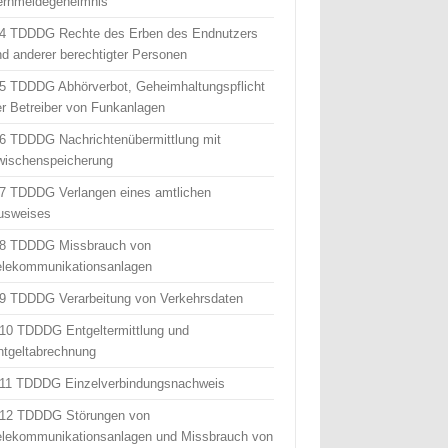
ernmeldegeheimnis
 4 TDDDG Rechte des Erben des Endnutzers
nd anderer berechtigter Personen
 5 TDDDG Abhörverbot, Geheimhaltungspflicht
er Betreiber von Funkanlagen
 6 TDDDG Nachrichtenübermittlung mit
wischenspeicherung
 7 TDDDG Verlangen eines amtlichen
usweises
 8 TDDDG Missbrauch von
elekommunikationsanlagen
 9 TDDDG Verarbeitung von Verkehrsdaten
 10 TDDDG Entgeltermittlung und
ntgeltabrechnung
 11 TDDDG Einzelverbindungsnachweis
 12 TDDDG Störungen von
elekommunikationsanlagen und Missbrauch von