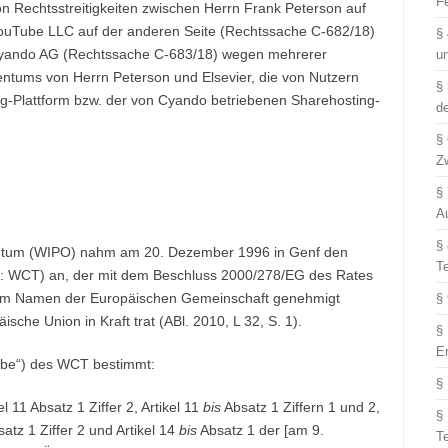
F
Rechtsstreitigkeiten zwischen Herrn Frank Peterson auf
ouTube LLC auf der anderen Seite (Rechtssache C‑682/18)
§
 Cyando AG (Rechtssache C‑683/18) wegen mehrerer
u
entums von Herrn Peterson und Elsevier, die von Nutzern
§
g-Plattform bzw. der von Cyando betriebenen Sharehosting-
d
§
Z
§
A
§
gentum (WIPO) nahm am 20. Dezember 1996 in Genf den
T
: WCT) an, der mit dem Beschluss 2000/278/EG des Rates
) im Namen der Europäischen Gemeinschaft genehmigt
§
che Union in Kraft trat (ABl. 2010, L 32, S. 1).
§
E
gabe“) des WCT bestimmt:
§
11 Absatz 1 Ziffer 2, Artikel 11
bis
Absatz 1 Ziffern 1 und 2,
§
satz 1 Ziffer 2 und Artikel 14
bis
Absatz 1 der [am 9.
T