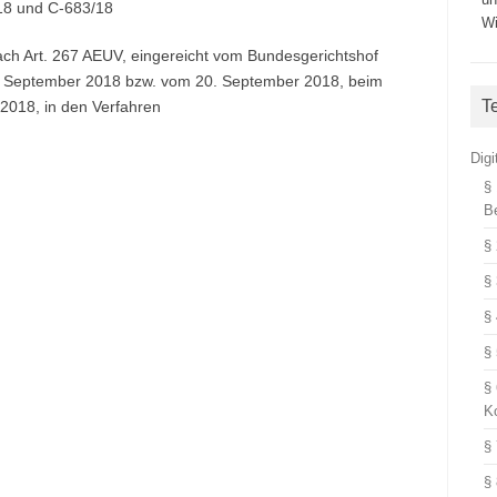
18 und C‑683/18
Wi
ch Art. 267 AEUV, eingereicht vom Bundesgerichtshof
. September 2018 bzw. vom 20. September 2018, beim
T
2018, in den Verfahren
Dig
§
B
§
§
§
§
§
K
§
§