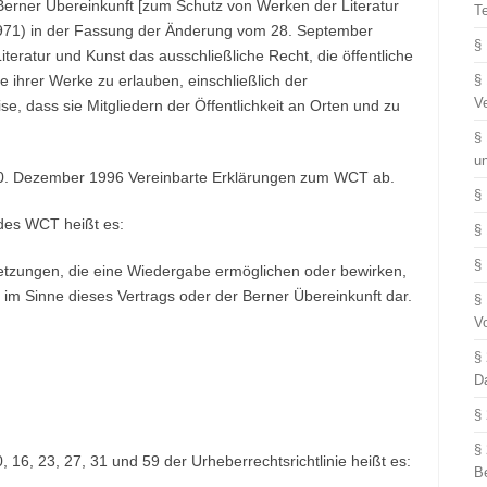
erner Übereinkunft [zum Schutz von Werken der Literatur
T
1971) in der Fassung der Änderung vom 28. September
§
eratur und Kunst das ausschließliche Recht, die öffentliche
ihrer Werke zu erlauben, einschließlich der
§
V
, dass sie Mitgliedern der Öffentlichkeit an Orten und zu
§
u
0. Dezember 1996 Vereinbarte Erklärungen zum WCT ab.
§
 des WCT heißt es:
§
§
ssetzungen, die eine Wiedergabe ermöglichen oder bewirken,
 im Sinne dieses Vertrags oder der Berner Übereinkunft dar.
§
V
§
D
§
§
 16, 23, 27, 31 und 59 der Urheberrechtsrichtlinie heißt es:
B