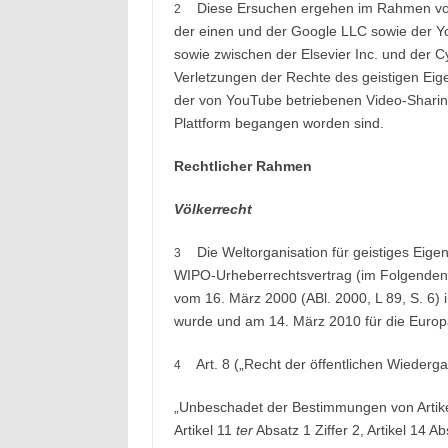
Diese Ersuchen ergehen im Rahmen von 
2
der einen und der Google LLC sowie der Y
sowie zwischen der Elsevier Inc. und der
Verletzungen der Rechte des geistigen Eig
der von YouTube betriebenen Video-Sharin
Plattform begangen worden sind.
Rechtlicher Rahmen
Völkerrecht
Die Weltorganisation für geistiges Ei
3
WIPO-Urheberrechtsvertrag (im Folgenden
vom 16. März 2000 (ABl. 2000, L 89, S. 6
wurde und am 14. März 2010 für die Europäis
Art. 8 („Recht der öffentlichen Wieder
4
„Unbeschadet der Bestimmungen von Artikel 
Artikel 11
ter
Absatz 1 Ziffer 2, Artikel 14 Ab