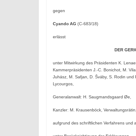
gegen
Cyando AG
(C‑683/18)
erlässt
DER GERI
unter Mitwirkung des Präsidenten K. Lenaer
Kammerpräsidenten J.‑C. Bonichot, M. Vilara
Juhász, M. Safjan, D. Šváby, S. Rodin und F
Lycourgos,
Generalanwalt: H. Saugmandsgaard Øe,
Kanzler: M. Krausenböck, Verwaltungsrätin
aufgrund des schriftlichen Verfahrens un