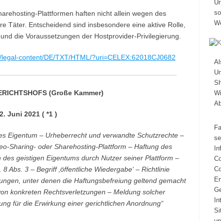
Ur
so
arehosting-Plattformen haften nicht allein wegen des
We
bare Täter. Entscheidend sind insbesondere eine aktive Rolle,
und die Voraussetzungen der Hostprovider-Privilegierung.
.eu/legal-content/DE/TXT/HTML/?uri=CELEX:62018CJ0682
A
Un
Sh
ERICHTSHOFS (Große Kammer)
Wi
A
2. Juni 2021 (
*1
)
Fa
ges Eigentum – Urheberrecht und verwandte Schutzrechte –
se
deo-Sharing- oder Sharehosting-Plattform – Haftung des
In
 des geistigen Eigentums durch Nutzer seiner Plattform –
Co
 8 Abs. 3 – Begriff ‚öffentliche Wiedergabe‘ – Richtlinie
Co
Er
ungen, unter denen die Haftungsbefreiung geltend gemacht
Ge
on konkreten Rechtsverletzungen – Meldung solcher
In
ng für die Erwirkung einer gerichtlichen Anordnung“
Si
un