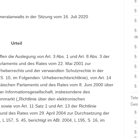
§
§
ralanwalts in der Sitzung vom 16. Juli 2020
§
§
d
Urteil
§
n die Auslegung von Art. 3 Abs. 1 und Art. 8 Abs. 3 der
§
arlaments und des Rates vom 22. Mai 2001 zur
§
heberrechts und der verwandten Schutzrechte in der
§
S. 10, im Folgenden: Urheberrechtsrichtlinie), von Art. 14
päischen Parlaments und des Rates vom 8. Juni 2000 über
§
er Informationsgesellschaft, insbesondere des
Tel
nmarkt („Richtlinie über den elektronischen
Ges
sowie von Art. 11 Satz 1 und Art. 13 der Richtlinie
§
nd des Rates vom 29. April 2004 zur Durchsetzung der
L 157, S. 45, berichtigt im ABl. 2004, L 195, S. 16, im
§
§