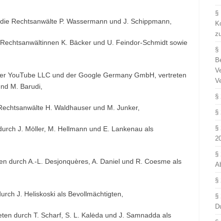
§
h die Rechtsanwälte P. Wassermann und J. Schippmann,
Ko
z
ie Rechtsanwältinnen K. Bäcker und U. Feindor-Schmidt sowie
§
B
V
 der YouTube LLC und der Google Germany GmbH, vertreten
V
nd M. Barudi,
§
 Rechtsanwälte H. Waldhauser und M. Junker,
§
§
durch J. Möller, M. Hellmann und E. Lankenau als
2
§
ten durch A.‑L. Desjonquères, A. Daniel und R. Coesme als
A
§
urch J. Heliskoski als Bevollmächtigten,
§
D
ten durch T. Scharf, S. L. Kalėda und J. Samnadda als