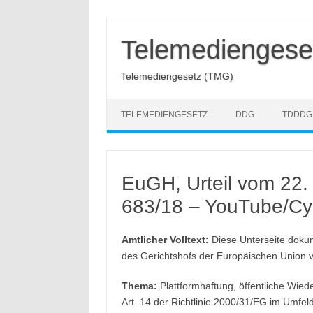
Zum
Inhalt
springen
Telemediengese
Telemediengesetz (TMG)
TELEMEDIENGESETZ
DDG
TDDDG
EuGH, Urteil vom 22.
683/18 – YouTube/C
Amtlicher Volltext:
Diese Unterseite dokume
des Gerichtshofs der Europäischen Union 
Thema:
Plattformhaftung, öffentliche Wied
Art. 14 der Richtlinie 2000/31/EG im Umfe