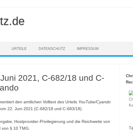
tz.de
URTEILE
DATENSCHUTZ
IMPRESSUM
 Juni 2021, C-682/18 und C-
Chr
Rec
yando
ntiert den amtlichen Volltext des Urteils
YouTube/Cyando
vom 22. Juni 2021 (C-682/18 und C-683/18).
ergabe, Hostprovider-Privilegierung und die Reichweite von
ld von § 10 TMG.
Tä