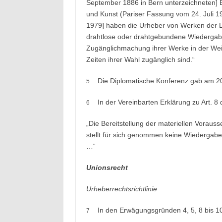
September 1886 in Bern unterzeichneten] B
und Kunst (Pariser Fassung vom 24. Juli 
1979] haben die Urheber von Werken der Lit
drahtlose oder drahtgebundene Wiedergabe 
Zugänglichmachung ihrer Werke in der Weise
Zeiten ihrer Wahl zugänglich sind.“
Die Diplomatische Konferenz gab am 2
5
In der Vereinbarten Erklärung zu Art. 8
6
„Die Bereitstellung der materiellen Vorau
stellt für sich genommen keine Wiedergabe
…“
Unionsrecht
Urheberrechtsrichtlinie
In den Erwägungsgründen 4, 5, 8 bis 10,
7