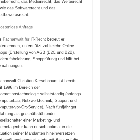
heberrecht, das Medienrecht, das Werberecht
wie das Softwarerecht und das
ttbewerbsrecht.
ls
Fachanwalt für IT-Recht
betreut er
ternehmen, unterstützt zahlreiche Online-
ops (Erstellung von AGB (B2C und B2B),
derrufsbelehrung, Shopprüfung) und hilft bei
bmahnungen.
chanwalt Christian Kerschbaum ist bereits
it 1996 im Bereich der
formationstechnologie selbstständig (anfangs
mputerbau, Netzwerktechnik, Support und
mputer-vor-Ort-Service). Nach fünfjähriger
fahrung als geschäftsführender
sellschafter einer Marketing- und
ternetagentur kann er sich optimal in die
tuation seiner Mandanten hineinversetzen
d berät sachgerecht, stets mit Blick auf die