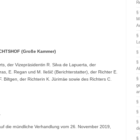
R
§
M
A
§
L
CHTSHOF (Große Kammer)
§
§
ts, der Vizepräsidentin R. Silva de Lapuerta, der
A
s, E. Regan und M. Ilešič (Berichterstatter), der Richter E.
§
. Biltgen, der Richterin K. Jürimäe sowie des Richters C.
g
a
§
§
,
§
d auf die mündliche Verhandlung vom 26. November 2019,
di
§