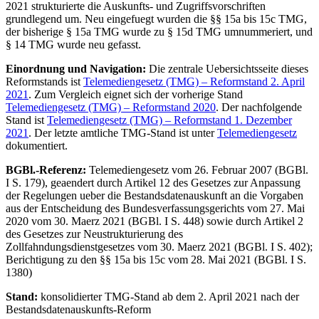
2021 strukturierte die Auskunfts- und Zugriffsvorschriften
grundlegend um. Neu eingefuegt wurden die §§ 15a bis 15c TMG,
der bisherige § 15a TMG wurde zu § 15d TMG umnummeriert, und
§ 14 TMG wurde neu gefasst.
Einordnung und Navigation:
Die zentrale Uebersichtsseite dieses
Reformstands ist
Telemediengesetz (TMG) – Reformstand 2. April
2021
. Zum Vergleich eignet sich der vorherige Stand
Telemediengesetz (TMG) – Reformstand 2020
. Der nachfolgende
Stand ist
Telemediengesetz (TMG) – Reformstand 1. Dezember
2021
. Der letzte amtliche TMG-Stand ist unter
Telemediengesetz
dokumentiert.
BGBl.-Referenz:
Telemediengesetz vom 26. Februar 2007 (BGBl.
I S. 179), geaendert durch Artikel 12 des Gesetzes zur Anpassung
der Regelungen ueber die Bestandsdatenauskunft an die Vorgaben
aus der Entscheidung des Bundesverfassungsgerichts vom 27. Mai
2020 vom 30. Maerz 2021 (BGBl. I S. 448) sowie durch Artikel 2
des Gesetzes zur Neustrukturierung des
Zollfahndungsdienstgesetzes vom 30. Maerz 2021 (BGBl. I S. 402);
Berichtigung zu den §§ 15a bis 15c vom 28. Mai 2021 (BGBl. I S.
1380)
Stand:
konsolidierter TMG-Stand ab dem 2. April 2021 nach der
Bestandsdatenauskunfts-Reform