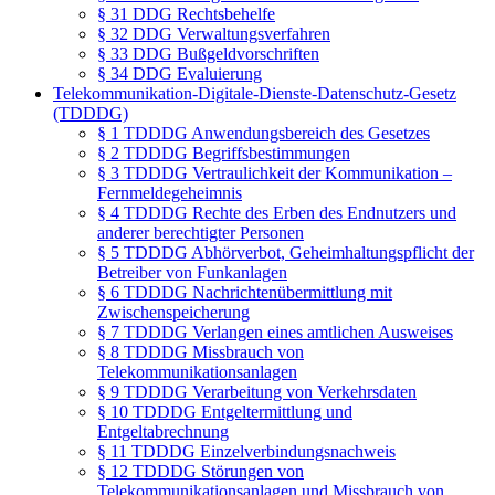
§ 31 DDG Rechtsbehelfe
§ 32 DDG Verwaltungsverfahren
§ 33 DDG Bußgeldvorschriften
§ 34 DDG Evaluierung
Telekommunikation-Digitale-Dienste-Datenschutz-Gesetz
(TDDDG)
§ 1 TDDDG Anwendungsbereich des Gesetzes
§ 2 TDDDG Begriffsbestimmungen
§ 3 TDDDG Vertraulichkeit der Kommunikation –
Fernmeldegeheimnis
§ 4 TDDDG Rechte des Erben des Endnutzers und
anderer berechtigter Personen
§ 5 TDDDG Abhörverbot, Geheimhaltungspflicht der
Betreiber von Funkanlagen
§ 6 TDDDG Nachrichtenübermittlung mit
Zwischenspeicherung
§ 7 TDDDG Verlangen eines amtlichen Ausweises
§ 8 TDDDG Missbrauch von
Telekommunikationsanlagen
§ 9 TDDDG Verarbeitung von Verkehrsdaten
§ 10 TDDDG Entgeltermittlung und
Entgeltabrechnung
§ 11 TDDDG Einzelverbindungsnachweis
§ 12 TDDDG Störungen von
Telekommunikationsanlagen und Missbrauch von