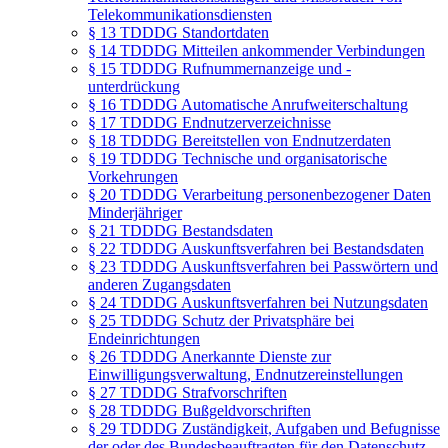
Telekommunikationsdiensten
§ 13 TDDDG Standortdaten
§ 14 TDDDG Mitteilen ankommender Verbindungen
§ 15 TDDDG Rufnummernanzeige und -
unterdrückung
§ 16 TDDDG Automatische Anrufweiterschaltung
§ 17 TDDDG Endnutzerverzeichnisse
§ 18 TDDDG Bereitstellen von Endnutzerdaten
§ 19 TDDDG Technische und organisatorische
Vorkehrungen
§ 20 TDDDG Verarbeitung personenbezogener Daten
Minderjähriger
§ 21 TDDDG Bestandsdaten
§ 22 TDDDG Auskunftsverfahren bei Bestandsdaten
§ 23 TDDDG Auskunftsverfahren bei Passwörtern und
anderen Zugangsdaten
§ 24 TDDDG Auskunftsverfahren bei Nutzungsdaten
§ 25 TDDDG Schutz der Privatsphäre bei
Endeinrichtungen
§ 26 TDDDG Anerkannte Dienste zur
Einwilligungsverwaltung, Endnutzereinstellungen
§ 27 TDDDG Strafvorschriften
§ 28 TDDDG Bußgeldvorschriften
§ 29 TDDDG Zuständigkeit, Aufgaben und Befugnisse
der oder des Bundesbeauftragten für den Datenschutz