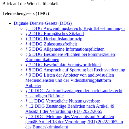
Blick auf die Wirtschaftlichkeit.
Telemediengesetz (TMG)
Digitale-Dienste-Gesetz (DDG)
§ 1 DDG Anwendungsbereich, Begriffsbestimmungen
§ 2 DDG Europäisches Sitzland
§ 3 DDG Herkunftslandprinzip
§ 4 DDG Zulassungsfreiheit
§ 5 DDG Allgemeine Informationspflichten
§ 6 DDG Besondere Pflichten bei kommerziellen
Kommunikationen
§ 7 DDG Beschränkte Verantwortlichkeit
§ 8 DDG Anspruch auf Sperrung bei Rechtsverletzung
§ 9 DDG Listen der Anbieter von audiovisuellen
Mediendiensten und der Videosharingplattform-
Anbieter
§ 10 DDG Auskunftsverlangen der nach Landesrecht
zuständigen Behörde
§ 11 DDG Vertragliche Nutzungsverbote
§ 12 DDG Zuständige Behörden nach Artikel 49
Absatz 1 der Verordnung (EU) 2022/2065
§ 13 DDG Meldung des Verdachts auf Straftaten
gemäß Artikel 18 der Verordnung (EU) 2022/2065 an
das Bundeskriminalamt