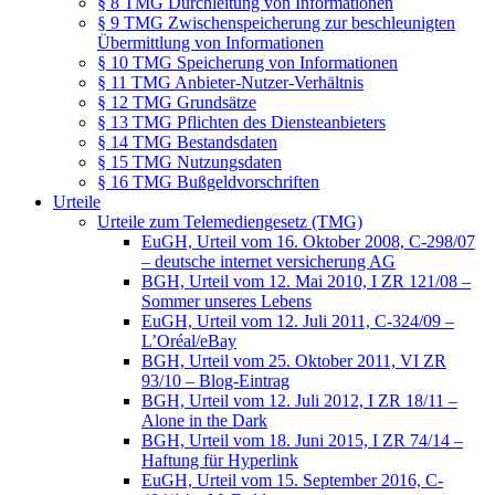
§ 8 TMG Durchleitung von Informationen
§ 9 TMG Zwischenspeicherung zur beschleunigten
Übermittlung von Informationen
§ 10 TMG Speicherung von Informationen
§ 11 TMG Anbieter-Nutzer-Verhältnis
§ 12 TMG Grundsätze
§ 13 TMG Pflichten des Diensteanbieters
§ 14 TMG Bestandsdaten
§ 15 TMG Nutzungsdaten
§ 16 TMG Bußgeldvorschriften
Urteile
Urteile zum Telemediengesetz (TMG)
EuGH, Urteil vom 16. Oktober 2008, C-298/07
– deutsche internet versicherung AG
BGH, Urteil vom 12. Mai 2010, I ZR 121/08 –
Sommer unseres Lebens
EuGH, Urteil vom 12. Juli 2011, C-324/09 –
L’Oréal/eBay
BGH, Urteil vom 25. Oktober 2011, VI ZR
93/10 – Blog-Eintrag
BGH, Urteil vom 12. Juli 2012, I ZR 18/11 –
Alone in the Dark
BGH, Urteil vom 18. Juni 2015, I ZR 74/14 –
Haftung für Hyperlink
EuGH, Urteil vom 15. September 2016, C-