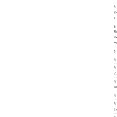
§
Ko
z
§
B
V
V
§
§
§
2
§
A
§
§
D