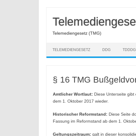
Zum
Inhalt
springen
Telemediengese
Telemediengesetz (TMG)
TELEMEDIENGESETZ
DDG
TDDDG
§ 16 TMG Bußgeldvor
Amtlicher Wortlaut:
Diese Unterseite gibt
dem 1. Oktober 2017 wieder.
Historischer Reformstand:
Diese Seite do
Fassung im Reformstand ab dem 1. Oktobe
Geltungszeitraum:
galt in dieser konsoli