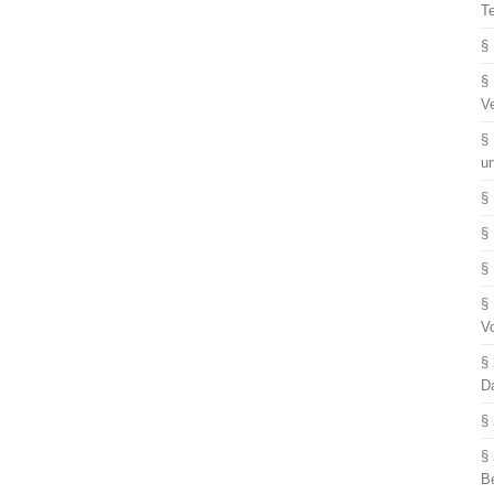
T
§
§
V
§
u
§
§
§
§
V
§
D
§
§
B