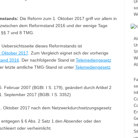
Ur
so
We
mstands:
Die Reform zum 1. Oktober 2017 griff vor allem in
ch zwischen dem Reformstand 2016 und der wenige Tage
n §§ 7 und 8 TMG.
A
Un
 Uebersichtsseite dieses Reformstands ist
Sh
. Oktober 2017
. Zum Vergleich eignet sich der vorherige
Wi
tand 2016
. Der nachfolgende Stand ist
Telemediengesetz
A
er letzte amtliche TMG-Stand ist unter
Telemediengesetz
Fa
se
Februar 2007 (BGBl. I S. 179), geändert durch Artikel 2
In
. September 2017 (BGBl. I S. 3352)
Co
Co
1. Oktober 2017 nach dem Netzwerkdurchsetzungsgesetz
Er
Ge
ch entgegen § 6 Abs. 2 Satz 1 den Absender oder den
In
chleiert oder verheimlicht.
Si
un