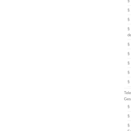
§
§
§
§
d
§
§
§
§
§
Tel
Ges
§
§
§