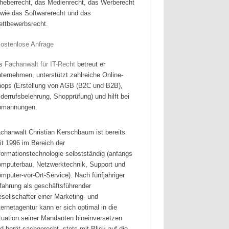
heberrecht, das Medienrecht, das Werberecht
wie das Softwarerecht und das
ttbewerbsrecht.
ls
Fachanwalt für IT-Recht
betreut er
ternehmen, unterstützt zahlreiche Online-
ops (Erstellung von AGB (B2C und B2B),
derrufsbelehrung, Shopprüfung) und hilft bei
bmahnungen.
chanwalt Christian Kerschbaum ist bereits
it 1996 im Bereich der
formationstechnologie selbstständig (anfangs
mputerbau, Netzwerktechnik, Support und
mputer-vor-Ort-Service). Nach fünfjähriger
fahrung als geschäftsführender
sellschafter einer Marketing- und
ternetagentur kann er sich optimal in die
tuation seiner Mandanten hineinversetzen
d berät sachgerecht, stets mit Blick auf die