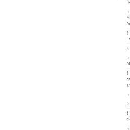
R
§
M
A
§
L
§
§
A
§
g
a
§
§
§
di
§