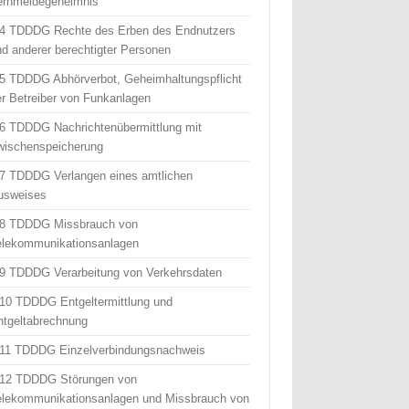
ernmeldegeheimnis
 4 TDDDG Rechte des Erben des Endnutzers
nd anderer berechtigter Personen
 5 TDDDG Abhörverbot, Geheimhaltungspflicht
er Betreiber von Funkanlagen
 6 TDDDG Nachrichtenübermittlung mit
wischenspeicherung
 7 TDDDG Verlangen eines amtlichen
usweises
 8 TDDDG Missbrauch von
elekommunikationsanlagen
 9 TDDDG Verarbeitung von Verkehrsdaten
 10 TDDDG Entgeltermittlung und
ntgeltabrechnung
 11 TDDDG Einzelverbindungsnachweis
 12 TDDDG Störungen von
elekommunikationsanlagen und Missbrauch von