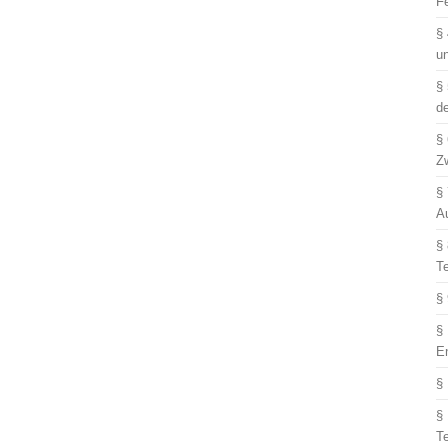
F
§
u
§
d
§
Z
§
A
§
T
§
§
E
§
§
T