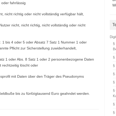
 oder fahrlässig
Wi
, nicht richtig oder nicht vollständig verfügbar hält,
T
tzer nicht, nicht richtig, nicht vollständig oder nicht
Dig
Nr. 1 bis 4 oder 5 oder Absatz 7 Satz 1 Nummer 1 oder
§
nte Pflicht zur Sicherstellung zuwiderhandelt,
B
§
Satz 1 oder Abs. 8 Satz 1 oder 2 personenbezogene Daten
 rechtzeitig löscht oder
§
§
gsprofil mit Daten über den Träger des Pseudonyms
§
§
 Geldbuße bis zu fünfzigtausend Euro geahndet werden.
K
§
§