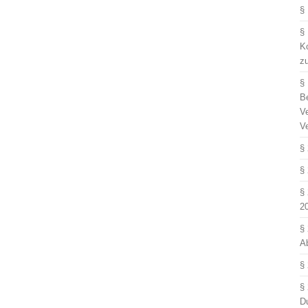
§
§
Ko
z
§
B
V
V
§
§
§
2
§
A
§
§
D