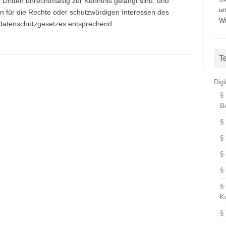
 Dritten unrechtmäßig zur Kenntnis gelangt sind, und
un
 für die Rechte oder schutzwürdigen Interessen des
Wi
sdatenschutzgesetzes entsprechend.
T
Dig
§
B
§
§
§
§
§
K
§