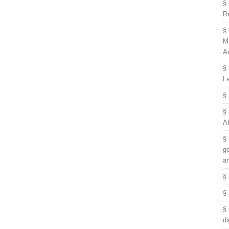
§
R
§
M
A
§
L
§
§
A
§
g
a
§
§
§
di