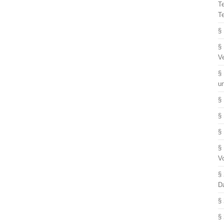
T
T
§
§
V
§
u
§
§
§
§
V
§
D
§
§