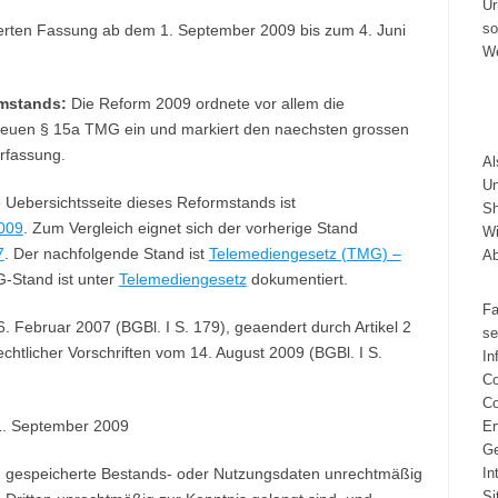
Ur
so
dierten Fassung ab dem 1. September 2009 bis zum 4. Juni
We
mstands:
Die Reform 2009 ordnete vor allem die
 neuen § 15a TMG ein und markiert den naechsten grossen
Urfassung.
A
Un
 Uebersichtsseite dieses Reformstands ist
Sh
009
. Zum Vergleich eignet sich der vorherige Stand
Wi
7
. Der nachfolgende Stand ist
Telemediengesetz (TMG) –
A
G-Stand ist unter
Telemediengesetz
dokumentiert.
Fa
Februar 2007 (BGBl. I S. 179), geaendert durch Artikel 2
se
htlicher Vorschriften vom 14. August 2009 (BGBl. I S.
In
Co
Co
1. September 2009
Er
Ge
 ihm gespeicherte Bestands- oder Nutzungsdaten unrechtmäßig
In
Si