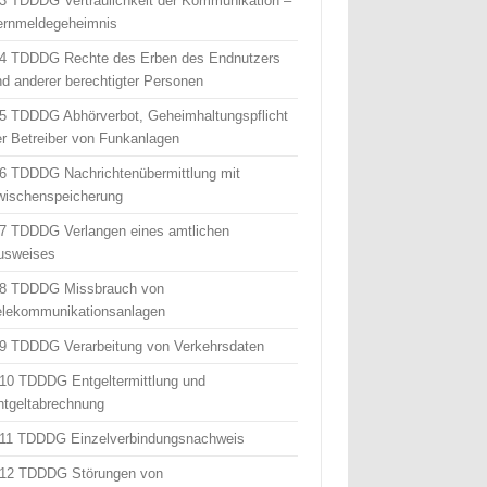
 3 TDDDG Vertraulichkeit der Kommunikation –
ernmeldegeheimnis
 4 TDDDG Rechte des Erben des Endnutzers
nd anderer berechtigter Personen
 5 TDDDG Abhörverbot, Geheimhaltungspflicht
er Betreiber von Funkanlagen
 6 TDDDG Nachrichtenübermittlung mit
wischenspeicherung
 7 TDDDG Verlangen eines amtlichen
usweises
 8 TDDDG Missbrauch von
elekommunikationsanlagen
 9 TDDDG Verarbeitung von Verkehrsdaten
 10 TDDDG Entgeltermittlung und
ntgeltabrechnung
 11 TDDDG Einzelverbindungsnachweis
 12 TDDDG Störungen von