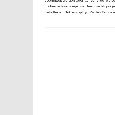
übermittelt worden oder auf sonstige Weise
drohen schwerwiegende Beeinträchtigungen
betroffenen Nutzers, gilt § 42a des Bunde