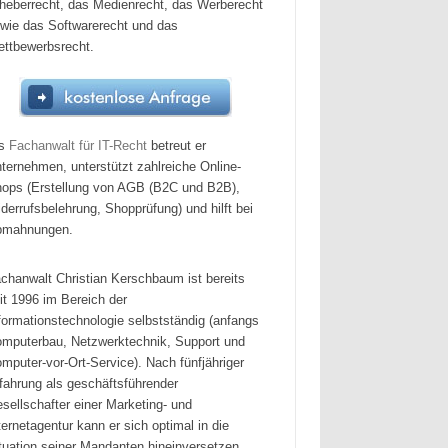
heberrecht, das Medienrecht, das Werberecht
wie das Softwarerecht und das
ttbewerbsrecht.
ls
Fachanwalt für IT-Recht
betreut er
ternehmen, unterstützt zahlreiche Online-
ops (Erstellung von AGB (B2C und B2B),
derrufsbelehrung, Shopprüfung) und hilft bei
bmahnungen.
chanwalt Christian Kerschbaum ist bereits
it 1996 im Bereich der
formationstechnologie selbstständig (anfangs
mputerbau, Netzwerktechnik, Support und
mputer-vor-Ort-Service). Nach fünfjähriger
fahrung als geschäftsführender
sellschafter einer Marketing- und
ternetagentur kann er sich optimal in die
tuation seiner Mandanten hineinversetzen