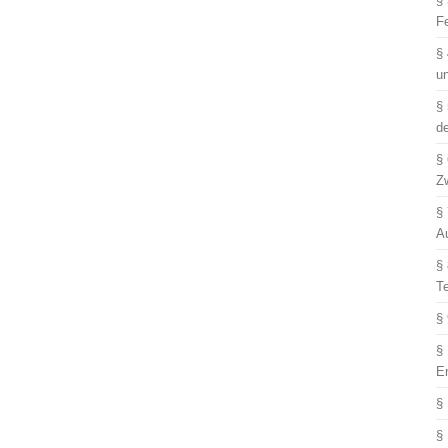
§
F
§
u
§
d
§
Z
§
A
§
T
§
§
E
§
§