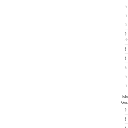
§
§
§
§
d
§
§
§
§
§
Tel
Ges
§
§