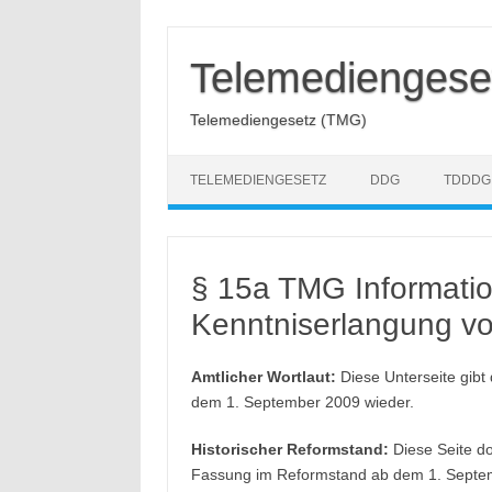
Zum
Inhalt
springen
Telemediengese
Telemediengesetz (TMG)
TELEMEDIENGESETZ
DDG
TDDDG
§ 15a TMG Informatio
Kenntniserlangung v
Amtlicher Wortlaut:
Diese Unterseite gibt
dem 1. September 2009 wieder.
Historischer Reformstand:
Diese Seite do
Fassung im Reformstand ab dem 1. Septe