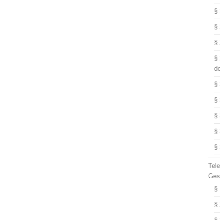
§
§
§
§
d
§
§
§
§
§
Tel
Ges
§
§