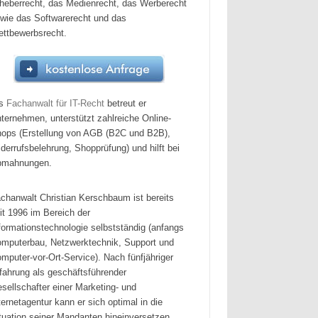
heberrecht, das Medienrecht, das Werberecht
wie das Softwarerecht und das
ttbewerbsrecht.
ls
Fachanwalt für IT-Recht
betreut er
ternehmen, unterstützt zahlreiche Online-
ops (Erstellung von AGB (B2C und B2B),
derrufsbelehrung, Shopprüfung) und hilft bei
bmahnungen.
chanwalt Christian Kerschbaum ist bereits
it 1996 im Bereich der
formationstechnologie selbstständig (anfangs
mputerbau, Netzwerktechnik, Support und
mputer-vor-Ort-Service). Nach fünfjähriger
fahrung als geschäftsführender
sellschafter einer Marketing- und
ternetagentur kann er sich optimal in die
tuation seiner Mandanten hineinversetzen