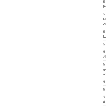
§
R
§
M
A
§
L
§
§
A
§
g
a
§
§
§
di