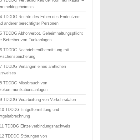
 3 TDDDG Vertraulichkeit der Kommunikation –
ernmeldegeheimnis
 4 TDDDG Rechte des Erben des Endnutzers
nd anderer berechtigter Personen
 5 TDDDG Abhörverbot, Geheimhaltungspflicht
er Betreiber von Funkanlagen
 6 TDDDG Nachrichtenübermittlung mit
wischenspeicherung
 7 TDDDG Verlangen eines amtlichen
usweises
 8 TDDDG Missbrauch von
elekommunikationsanlagen
 9 TDDDG Verarbeitung von Verkehrsdaten
 10 TDDDG Entgeltermittlung und
ntgeltabrechnung
 11 TDDDG Einzelverbindungsnachweis
 12 TDDDG Störungen von