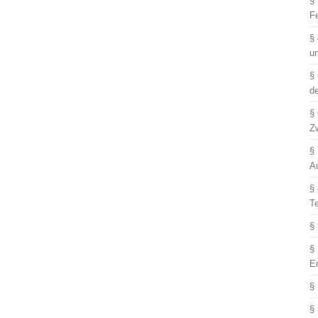
§
F
§
u
§
d
§
Z
§
A
§
T
§
§
E
§
§