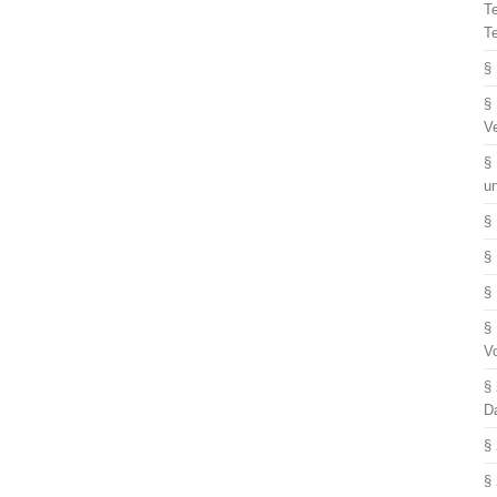
T
T
§
§
V
§
u
§
§
§
§
V
§
D
§
§