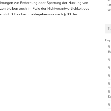
lichtungen zur Entfernung oder Sperrung der Nutzung von
un
en bleiben auch im Falle der Nichtverantwortlichkeit des
Wi
berührt. 3 Das Fernmeldegeheimnis nach § 88 des
.
T
Dig
§
B
§
§
§
§
§
K
§