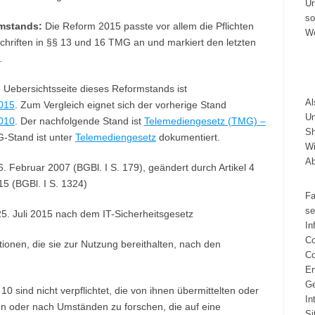
Ur
so
mstands:
Die Reform 2015 passte vor allem die Pflichten
We
chriften in §§ 13 und 16 TMG an und markiert den letzten
.
 Uebersichtsseite dieses Reformstands ist
A
015
. Zum Vergleich eignet sich der vorherige Stand
Un
010
. Der nachfolgende Stand ist
Telemediengesetz (TMG) –
Sh
G-Stand ist unter
Telemediengesetz
dokumentiert.
Wi
A
Februar 2007 (BGBl. I S. 179), geändert durch Artikel 4
15 (BGBl. I S. 1324)
Fa
se
. Juli 2015 nach dem IT-Sicherheitsgesetz
In
Co
tionen, die sie zur Nutzung bereithalten, nach den
Co
Er
Ge
10 sind nicht verpflichtet, die von ihnen übermittelten oder
In
n oder nach Umständen zu forschen, die auf eine
Si