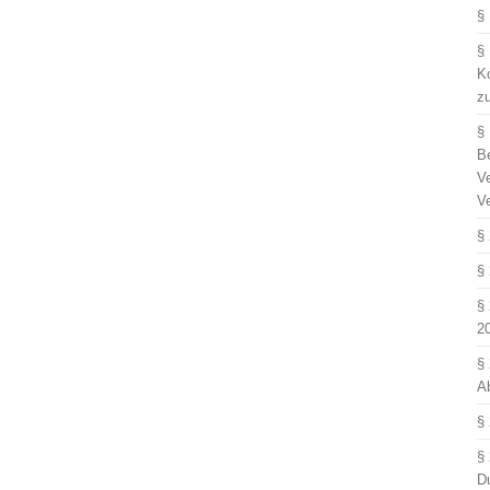
§
§
Ko
z
§
B
V
V
§
§
§
2
§
A
§
§
D