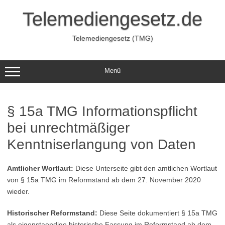
Zum
Inhalt
Telemediengesetz.de
springen
Telemediengesetz (TMG)
Menü
§ 15a TMG Informationspflicht
bei unrechtmäßiger
Kenntniserlangung von Daten
Amtlicher Wortlaut:
Diese Unterseite gibt den amtlichen Wortlaut
von § 15a TMG im Reformstand ab dem 27. November 2020
wieder.
Historischer Reformstand:
Diese Seite dokumentiert § 15a TMG
als eigenstaendige historische Fassung im Reformstand ab dem