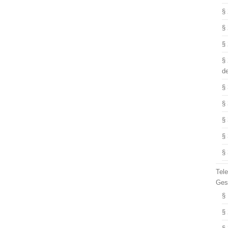
§
§
§
§
d
§
§
§
§
§
Tel
Ges
§
§