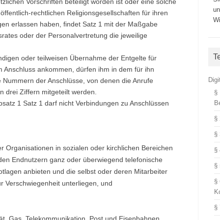
lichen Vorschriften beteiligt worden ist oder eine solche
un
e öffentlich-rechtlichen Religionsgesellschaften für ihren
Wi
ngen erlassen haben, findet Satz 1 mit der Maßgabe
rates oder der Personalvertretung die jeweilige
T
ändigen oder teilweisen Übernahme der Entgelte für
nem Anschluss ankommen, dürfen ihm in dem für ihn
Dig
e Nummern der Anschlüsse, von denen die Anrufe
 drei Ziffern mitgeteilt werden.
§
satz 1 Satz 1 darf nicht Verbindungen zu Anschlüssen
B
§
§
 Organisationen in sozialen oder kirchlichen Bereichen
§
nden Endnutzern ganz oder überwiegend telefonische
§
otlagen anbieten und die selbst oder deren Mitarbeiter
§
r Verschwiegenheit unterliegen, und
K
§
ität, Gas, Telekommunikation, Post und Eisenbahnen