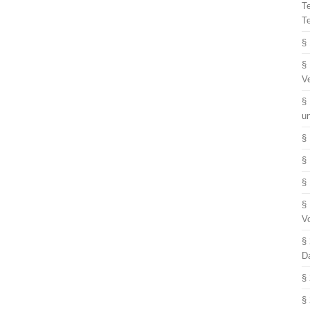
T
T
§
§
V
§
u
§
§
§
§
V
§
D
§
§