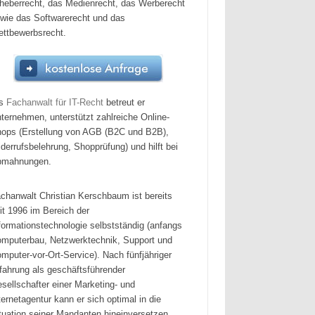
heberrecht, das Medienrecht, das Werberecht
wie das Softwarerecht und das
ttbewerbsrecht.
ls
Fachanwalt für IT-Recht
betreut er
ternehmen, unterstützt zahlreiche Online-
ops (Erstellung von AGB (B2C und B2B),
derrufsbelehrung, Shopprüfung) und hilft bei
bmahnungen.
chanwalt Christian Kerschbaum ist bereits
it 1996 im Bereich der
formationstechnologie selbstständig (anfangs
mputerbau, Netzwerktechnik, Support und
mputer-vor-Ort-Service). Nach fünfjähriger
fahrung als geschäftsführender
sellschafter einer Marketing- und
ternetagentur kann er sich optimal in die
tuation seiner Mandanten hineinversetzen