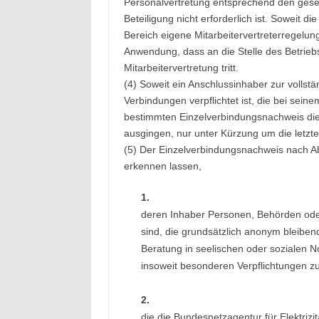
Personalvertretung entsprechend den gesetz
Beteiligung nicht erforderlich ist. Soweit di
Bereich eigene Mitarbeitervertreterregelu
Anwendung, dass an die Stelle des Betriebs
Mitarbeitervertretung tritt.
(4) Soweit ein Anschlussinhaber zur vollst
Verbindungen verpflichtet ist, die bei sei
bestimmten Einzelverbindungsnachweis di
ausgingen, nur unter Kürzung um die letzten
(5) Der Einzelverbindungsnachweis nach Ab
erkennen lassen,
1.
deren Inhaber Personen, Behörden oder
sind, die grundsätzlich anonym bleibe
Beratung in seelischen oder sozialen N
insoweit besonderen Verpflichtungen zu
2.
die die Bundesnetzagentur für Elektriz