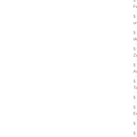
§
F
§
u
§
d
§
Z
§
A
§
T
§
§
E
§
§