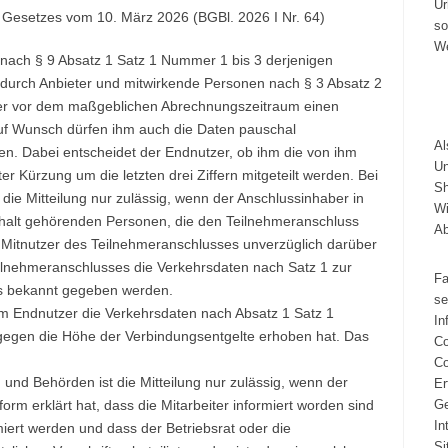
Ur
s Gesetzes vom 10. März 2026 (BGBl. 2026 I Nr. 64)
so
We
nach § 9 Absatz 1 Satz 1 Nummer 1 bis 3 derjenigen
st, durch Anbieter und mitwirkende Personen nach § 3 Absatz 2
 er vor dem maßgeblichen Abrechnungszeitraum einen
Auf Wunsch dürfen ihm auch die Daten pauschal
A
en. Dabei entscheidet der Endnutzer, ob ihm die von ihm
Un
Kürzung um die letzten drei Ziffern mitgeteilt werden. Bei
Sh
die Mitteilung nur zulässig, wenn der Anschlussinhaber in
Wi
ushalt gehörenden Personen, die den Teilnehmeranschluss
A
e Mitnutzer des Teilnehmeranschlusses unverzüglich darüber
ilnehmeranschlusses die Verkehrsdaten nach Satz 1 zur
Fa
es bekannt gegeben werden.
se
m Endnutzer die Verkehrsdaten nach Absatz 1 Satz 1
In
gegen die Höhe der Verbindungsentgelte erhoben hat. Das
Co
Co
 und Behörden ist die Mitteilung nur zulässig, wenn der
Er
rm erklärt hat, dass die Mitarbeiter informiert worden sind
Ge
In
miert werden und dass der Betriebsrat oder die
Si