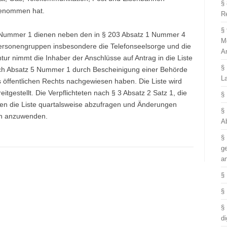
§
genommen hat.
R
§
5 Nummer 1 dienen neben den in § 203 Absatz 1 Nummer 4
M
rsonengruppen insbesondere die Telefonseelsorge und die
A
r nimmt die Inhaber der Anschlüsse auf Antrag in die Liste
§
ch Absatz 5 Nummer 1 durch Bescheinigung einer Behörde
L
es öffentlichen Rechts nachgewiesen haben. Die Liste wird
itgestellt. Die Verpflichteten nach § 3 Absatz 2 Satz 1, die
§
ben die Liste quartalsweise abzufragen und Änderungen
§
en anzuwenden.
A
§
g
a
§
§
§
di