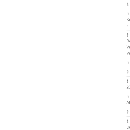
§
§
Ko
z
§
B
V
V
§
§
§
2
§
A
§
§
D