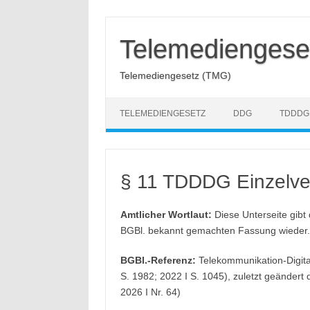
Zum
Inhalt
springen
Telemediengese
Telemediengesetz (TMG)
TELEMEDIENGESETZ
DDG
TDDDG
§ 11 TDDDG Einzelve
Amtlicher Wortlaut:
Diese Unterseite gibt
BGBl. bekannt gemachten Fassung wieder.
BGBl.-Referenz:
Telekommunikation-Digita
S. 1982; 2022 I S. 1045), zuletzt geändert
2026 I Nr. 64)