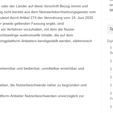
un
 oder der Länder auf diese Vorschrift Bezug nimmt und
Wi
ung nicht bereits aus dem Netzwerkdurchsetzungsgesetz vom
uletzt durch Artikel 274 der Verordnung vom 19. Juni 2020
er jeweils geltenden Fassung ergibt, sind
T
, ein Verfahren vorzuhalten, mit dem die Nutzer
tswidrige audiovisuelle Inhalte, die auf dem
ingplattform-Anbieters bereitgestellt werden, elektronisch
Dig
§
B
§
erkennbar und bedienbar, unmittelbar erreichbar und
§
§
geben, die Nutzerbeschwerde näher zu begründen und
§
§
attform-Anbieter Nutzerbeschwerden unverzüglich zur
K
§