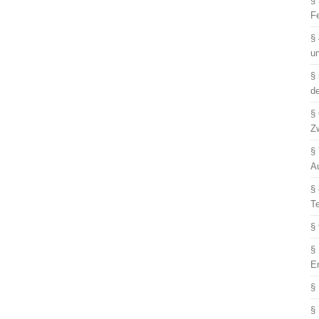
§
F
§
u
§
d
§
Z
§
A
§
T
§
§
E
§
§