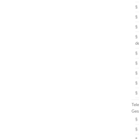
§
§
§
§
d
§
§
§
§
§
Tel
Ges
§
§