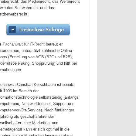
heberrecht, das Medienrecht, das Werberecht
wie das Softwarerecht und das
ttbewerbsrecht.
ls
Fachanwalt für IT-Recht
betreut er
ternehmen, unterstützt zahlreiche Online-
ops (Erstellung von AGB (B2C und B2B),
derrufsbelehrung, Shopprüfung) und hilft bei
bmahnungen.
chanwalt Christian Kerschbaum ist bereits
it 1996 im Bereich der
formationstechnologie selbstständig (anfangs
mputerbau, Netzwerktechnik, Support und
mputer-vor-Ort-Service). Nach fünfjähriger
fahrung als geschäftsführender
sellschafter einer Marketing- und
ternetagentur kann er sich optimal in die
tuation seiner Mandanten hineinversetzen