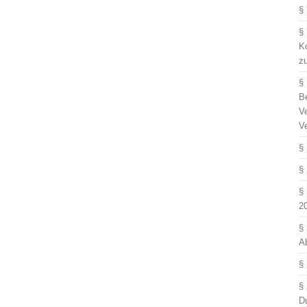
§
§
Ko
z
§
B
V
V
§
§
§
2
§
A
§
§
D