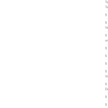
T
T
§
§
V
§
u
§
§
§
§
V
§
D
§
§