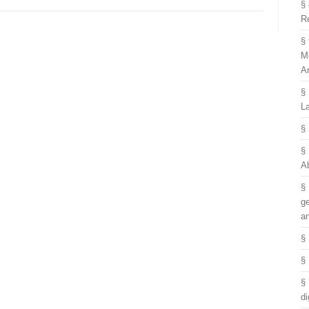
§
R
§
M
A
§
L
§
§
A
§
g
a
§
§
§
di