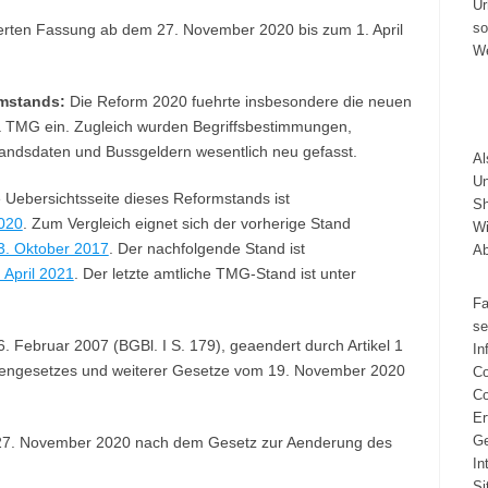
Ur
so
dierten Fassung ab dem 27. November 2020 bis zum 1. April
We
mstands:
Die Reform 2020 fuehrte insbesondere die neuen
4a TMG ein. Zugleich wurden Begriffsbestimmungen,
tandsdaten und Bussgeldern wesentlich neu gefasst.
A
Un
 Uebersichtsseite dieses Reformstands ist
Sh
020
. Zum Vergleich eignet sich der vorherige Stand
Wi
3. Oktober 2017
. Der nachfolgende Stand ist
A
April 2021
. Der letzte amtliche TMG-Stand ist unter
Fa
se
Februar 2007 (BGBl. I S. 179), geaendert durch Artikel 1
In
engesetzes und weiterer Gesetze vom 19. November 2020
Co
Co
Er
Ge
27. November 2020 nach dem Gesetz zur Aenderung des
In
Si