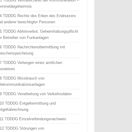
 3 TDDDG Vertraulichkeit der Kommunikation –
ernmeldegeheimnis
 4 TDDDG Rechte des Erben des Endnutzers
nd anderer berechtigter Personen
 5 TDDDG Abhörverbot, Geheimhaltungspflicht
er Betreiber von Funkanlagen
 6 TDDDG Nachrichtenübermittlung mit
wischenspeicherung
 7 TDDDG Verlangen eines amtlichen
usweises
 8 TDDDG Missbrauch von
elekommunikationsanlagen
 9 TDDDG Verarbeitung von Verkehrsdaten
 10 TDDDG Entgeltermittlung und
ntgeltabrechnung
 11 TDDDG Einzelverbindungsnachweis
 12 TDDDG Störungen von