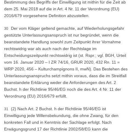
Bestimmung des Begriffs der Einwilligung ist mithin für die Zeit ab
dem 25. Mai 2018 auf die in Art. 4 Nr. 11 der Verordnung (EU)
2016/679 vorgesehene Definition abzustellen.
Der vom Kläger geltend gemachte, auf Wiederholungsgefahr
30
gestützte Unterlassungsanspruch ist nur begründet, wenn die
beanstandete Handlung sowohl zum Zeitpunkt ihrer Vornahme
rechtswidrig war als auch nach der Rechtslage im
Entscheidungszeitpunkt rechtswidrig ist (st. Rspr.; vgl. BGH, Urteil
vom 16. Januar 2020 – I ZR 74/16, GRUR 2020, 432 Rn. 11 =
WRP 2020, 456 – Kulturchampignons II, mwN). Das Bestehen des
Unterlassungsanspruchs setzt mithin voraus, dass die im Streitfall
beanstandete Erklärung weder die Anforderungen des Art. 2
Buchst. h der Richtlinie 95/46/EG noch die des Art. 4 Nr. 11 der
Verordnung (EU) 2016/679 erfüllt.
(2) Nach Art. 2 Buchst. h der Richtlinie 95/46/EG ist
31
Einwilligung jede Willensbekundung, die ohne Zwang, für den
konkreten Fall und in Kenntnis der Sachlage erfolgt. Nach
Erwägungsgrund 17 der Richtlinie 2002/58/EG kann die