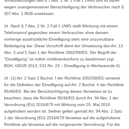
Voraussetzungen des § 7 Abs. 2 Nr. 2 Fall 1 UWG und ist daher
wegen unangemessener Benachteiligung der Verbraucher nach §
307 Abs. 1 BGB unwirksam.
Nach § 7 Abs. 2 Nr. 2 Fall 1 UWG stellt Werbung mit einem
28
Telefonanruf gegenüber einem Verbraucher ohne dessen
vorherige ausdrückliche Einwilligung stets eine unzumutbare
Belästigung dar. Diese Vorschrift dient der Umsetzung des Art. 13
Abs. 3 und 5 Satz 1 der Richtlinie 2002/58/EG. Der Begriff der
"Einwilligung" ist mithin richtlinienkonform zu bestimmen (vgl.
BGH, GRUR 2013, 531 Rn. 23 – Einwilligung in Werbeanrufe II).
(1) Art. 2 Satz 2 Buchst. f der Richtlinie 2002/58/EG verweist
29
für die Definition der Einwilligung auf Art. 2 Buchst. h der Richtlinie
95/46/EG. Bei der Berücksichtigung dieses Verweises ist zu
beachten, dass die Richtlinie 95/46/EG durch Art. 94 Abs. 1 der
Verordnung (EU) 2016/679 mit Wirkung vom 25. Mai 2018
aufgehoben worden ist. Seither gelten gemäß Art. 94 Abs. 2 Satz
1 der Verordnung (EU) 2016/679 Verweise auf die aufgehobene
Richtlinie als Verweise auf die vorgenannte Verordnung. Für die