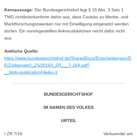
Kernaussage:
Der Bundesgerichtshof legt § 15 Abs. 3 Satz 1
TMG richtlinienkonform dahin aus, dass Cookies zu Werbe- und
Marktforschungszwecken nur mit Einwilligung eingesetzt werden
dürfen. Ein voreingestelltes Ankreuzkästchen reicht dafür nicht
aus.
Amtliche Quelle:
https://www.bundesgerichtshof.de/SharedDocs/Entscheidungen/D
E/Zivilsenate/I_ZS/2016/I_ZR___7-16A.pdf?
__blob=publicationFile&v=1
BUNDESGERICHTSHOF
IM NAMEN DES VOLKES
URTEIL
I ZR 7/16
Verkuendet am