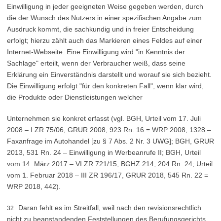
Einwilligung in jeder geeigneten Weise gegeben werden, durch
die der Wunsch des Nutzers in einer spezifischen Angabe zum
Ausdruck kommt, die sachkundig und in freier Entscheidung
erfolgt; hierzu zählt auch das Markieren eines Feldes auf einer
Internet-Webseite. Eine Einwilligung wird "in Kenntnis der
Sachlage" erteilt, wenn der Verbraucher weiß, dass seine
Erklärung ein Einverständnis darstellt und worauf sie sich bezieht.
Die Einwilligung erfolgt "für den konkreten Fall", wenn klar wird,
die Produkte oder Dienstleistungen welcher
Unternehmen sie konkret erfasst (vgl. BGH, Urteil vom 17. Juli
2008 – I ZR 75/06, GRUR 2008, 923 Rn. 16 = WRP 2008, 1328 –
Faxanfrage im Autohandel [zu § 7 Abs. 2 Nr. 3 UWG]; BGH, GRUR
2013, 531 Rn. 24 – Einwilligung in Werbeanrufe II; BGH, Urteil
vom 14. März 2017 – VI ZR 721/15, BGHZ 214, 204 Rn. 24; Urteil
vom 1. Februar 2018 – III ZR 196/17, GRUR 2018, 545 Rn. 22 =
WRP 2018, 442).
Daran fehlt es im Streitfall, weil nach den revisionsrechtlich
32
nicht zu beanstandenden Feststellungen des Berufungsgerichts