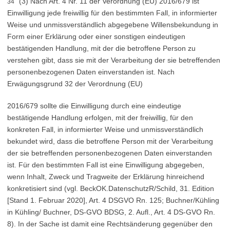
(3) Nach Art. 4 Nr. 11 der Verordnung (EU) 2016/679 ist
34
Einwilligung jede freiwillig für den bestimmten Fall, in informierter
Weise und unmissverständlich abgegebene Willensbekundung in
Form einer Erklärung oder einer sonstigen eindeutigen
bestätigenden Handlung, mit der die betroffene Person zu
verstehen gibt, dass sie mit der Verarbeitung der sie betreffenden
personenbezogenen Daten einverstanden ist. Nach
Erwägungsgrund 32 der Verordnung (EU)
2016/679 sollte die Einwilligung durch eine eindeutige
bestätigende Handlung erfolgen, mit der freiwillig, für den
konkreten Fall, in informierter Weise und unmissverständlich
bekundet wird, dass die betroffene Person mit der Verarbeitung
der sie betreffenden personenbezogenen Daten einverstanden
ist. Für den bestimmten Fall ist eine Einwilligung abgegeben,
wenn Inhalt, Zweck und Tragweite der Erklärung hinreichend
konkretisiert sind (vgl. BeckOK.DatenschutzR/Schild, 31. Edition
[Stand 1. Februar 2020], Art. 4 DSGVO Rn. 125; Buchner/Kühling
in Kühling/ Buchner, DS-GVO BDSG, 2. Aufl., Art. 4 DS-GVO Rn.
8). In der Sache ist damit eine Rechtsänderung gegenüber den