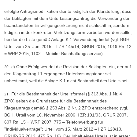
erfolgte Antragsmodifikation diente lediglich der Klarstellung, dass
der Beklagten mit dem Unterlassungsantrag die Verwendung der
beanstandeten Einwilligungserklärung nicht schlechthin, sondern
lediglich in der konkreten Verletzungsform verboten werden sollte,
bei der die Liste gemäß Anlage K 1 Verwendung findet (vgl. BGH,
Urteil vom 25. Juni 2015 – I ZR 145/14, GRUR 2015, 1019 Rn. 12
= WRP 2015, 1102 – Mobiler Buchhaltungsservice).
c) Ohne Erfolg wendet die Revision der Beklagten ein, der auf
20
den Klageantrag I 1 ergangene Unterlassungstenor sei
unbestimmt, weil die Anlage K 1 nicht Bestandteil des Urteils sei.
Für die Bestimmtheit der Urteilsformel (§ 313 Abs. 1 Nr. 4
21
ZPO) gelten die Grundsätze für die Bestimmtheit des
Klageantrags gemäß § 253 Abs. 2 Nr. 2 ZPO entsprechend (vgl.
BGH, Urteil vom 16. November 2006 ­ I ZR 191/03, GRUR 2007,
607 Rn. 15 = WRP 2007, 775 – Telefonwerbung für
"Individualverträge"; Urteil vom 15. März 2012 – I ZR 128/10,
GRUR-RR 2012, 475 Rn. 16). Der Inhalt eines Urteils ist in erster