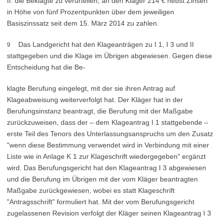
II. die Beklagte zu verurteilen, an den Kläger 214 € nebst Zinsen
in Höhe von fünf Prozentpunkten über dem jeweiligen
Basiszinssatz seit dem 15. März 2014 zu zahlen.
Das Landgericht hat den Klageanträgen zu I 1, I 3 und II
9
stattgegeben und die Klage im Übrigen abgewiesen. Gegen diese
Entscheidung hat die Be-
klagte Berufung eingelegt, mit der sie ihren Antrag auf
Klageabweisung weiterverfolgt hat. Der Kläger hat in der
Berufungsinstanz beantragt, die Berufung mit der Maßgabe
zurückzuweisen, dass der – dem Klageantrag I 1 stattgebende –
erste Teil des Tenors des Unterlassungsanspruchs um den Zusatz
"wenn diese Bestimmung verwendet wird in Verbindung mit einer
Liste wie in Anlage K 1 zur Klageschrift wiedergegeben" ergänzt
wird. Das Berufungsgericht hat den Klageantrag I 3 abgewiesen
und die Berufung im Übrigen mit der vom Kläger beantragten
Maßgabe zurückgewiesen, wobei es statt Klageschrift
"Antragsschrift" formuliert hat. Mit der vom Berufungsgericht
zugelassenen Revision verfolgt der Kläger seinen Klageantrag I 3