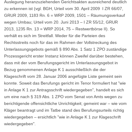
Auslegung heranzuziehenden Gerichtsakten ausreichend deutlich
zu erkennen ist (vgl. BGH, Urteil vom 30. April 2009 ­ I ZR 66/07,
GRUR 2009, 1183 Rn. 6 = WRP 2009, 1501 – Räumungsverkauf
wegen Umbau; Urteil vom 20. Juni 2013 – I ZR 55/12, GRUR
2013, 1235 Rn. 13 = WRP 2014, 75 – Restwertbörse II). So
verhält es sich im Streitfall. Weder für die Parteien des
Rechtsstreits noch für das im Rahmen der Vollstreckung des
Unterlassungsgebots gemäß § 890 Abs. 1 Satz 1 ZPO zuständige
Prozessgericht erster Instanz können Zweifel darüber bestehen,
dass mit der vom Berufungsgericht im Unterlassungsgebot in
Bezug genommenen Anlage K 1 ausschließlich die der
Klageschrift vom 28. Januar 2006 angefügte Liste gemeint sein
konnte. Soweit das Berufungs gericht im Tenor formuliert hat "wie
in Anlage K 1 zur Antragsschrift wiedergegeben", handelt es sich
um eine nach § 319 Abs. 1 ZPO vom Senat von Amts wegen zu
berichtigende offensichtliche Unrichtigkeit; gemeint war – wie vom
Kläger beantragt und im Tatbe stand des Berufungsurteils richtig
wiedergegeben – ersichtlich "wie in Anlage K 1 zur Klageschrift
wiedergegeben".