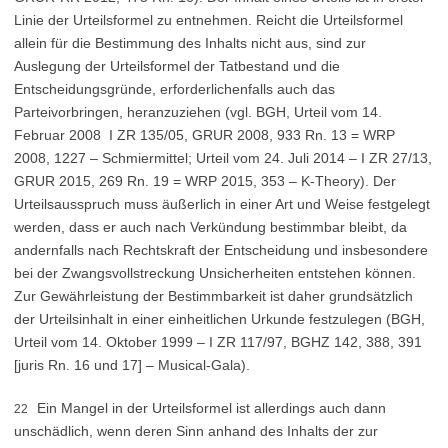
Linie der Urteilsformel zu entnehmen. Reicht die Urteilsformel
allein für die Bestimmung des Inhalts nicht aus, sind zur
Auslegung der Urteilsformel der Tatbestand und die
Entscheidungsgründe, erforderlichenfalls auch das
Parteivorbringen, heranzuziehen (vgl. BGH, Urteil vom 14.
Februar 2008 ­ I ZR 135/05, GRUR 2008, 933 Rn. 13 = WRP
2008, 1227 – Schmiermittel; Urteil vom 24. Juli 2014 – I ZR 27/13,
GRUR 2015, 269 Rn. 19 = WRP 2015, 353 – K-Theory). Der
Urteilsausspruch muss äußerlich in einer Art und Weise festgelegt
werden, dass er auch nach Verkündung bestimmbar bleibt, da
andernfalls nach Rechtskraft der Entscheidung und insbesondere
bei der Zwangsvollstreckung Unsicherheiten entstehen können.
Zur Gewährleistung der Bestimmbarkeit ist daher grundsätzlich
der Urteilsinhalt in einer einheitlichen Urkunde festzulegen (BGH,
Urteil vom 14. Oktober 1999 – I ZR 117/97, BGHZ 142, 388, 391
[juris Rn. 16 und 17] – Musical-Gala).
Ein Mangel in der Urteilsformel ist allerdings auch dann
22
unschädlich, wenn deren Sinn anhand des Inhalts der zur