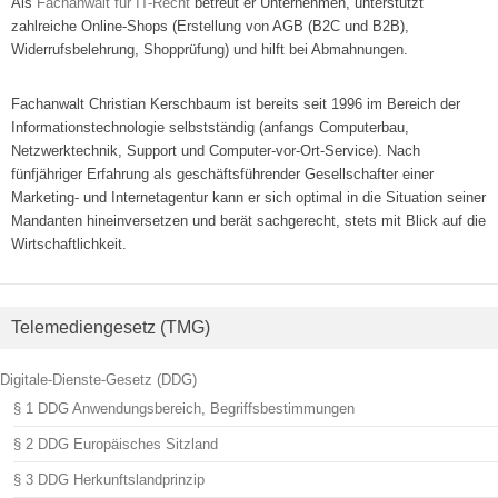
Als
Fachanwalt für IT-Recht
betreut er Unternehmen, unterstützt
zahlreiche Online-Shops (Erstellung von AGB (B2C und B2B),
Widerrufsbelehrung, Shopprüfung) und hilft bei Abmahnungen.
Fachanwalt Christian Kerschbaum ist bereits seit 1996 im Bereich der
Informationstechnologie selbstständig (anfangs Computerbau,
Netzwerktechnik, Support und Computer-vor-Ort-Service). Nach
fünfjähriger Erfahrung als geschäftsführender Gesellschafter einer
Marketing- und Internetagentur kann er sich optimal in die Situation seiner
Mandanten hineinversetzen und berät sachgerecht, stets mit Blick auf die
Wirtschaftlichkeit.
Telemediengesetz (TMG)
Digitale-Dienste-Gesetz (DDG)
§ 1 DDG Anwendungsbereich, Begriffsbestimmungen
§ 2 DDG Europäisches Sitzland
§ 3 DDG Herkunftslandprinzip