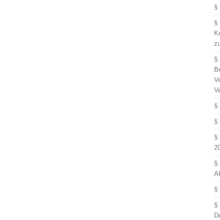
§
§
Ko
z
§
B
V
V
§
§
§
2
§
A
§
§
D