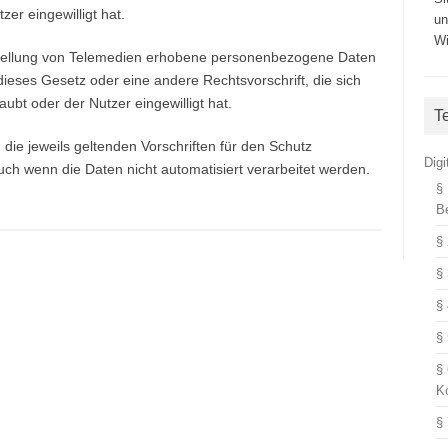
zer eingewilligt hat.
un
Wi
itstellung von Telemedien erhobene personenbezogene Daten
ieses Gesetz oder eine andere Rechtsvorschrift, die sich
aubt oder der Nutzer eingewilligt hat.
T
d die jeweils geltenden Vorschriften für den Schutz
Dig
 wenn die Daten nicht automatisiert verarbeitet werden.
§
B
§
§
§
§
§
K
§