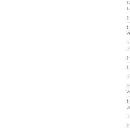
T
T
§
§
V
§
u
§
§
§
§
V
§
D
§
§