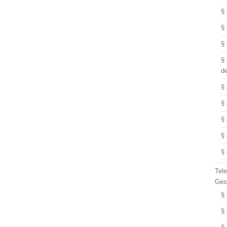
§
§
§
§
d
§
§
§
§
§
Tel
Ges
§
§