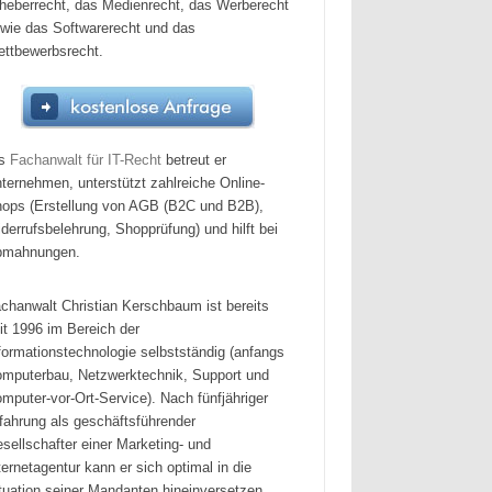
heberrecht, das Medienrecht, das Werberecht
wie das Softwarerecht und das
ttbewerbsrecht.
ls
Fachanwalt für IT-Recht
betreut er
ternehmen, unterstützt zahlreiche Online-
ops (Erstellung von AGB (B2C und B2B),
derrufsbelehrung, Shopprüfung) und hilft bei
bmahnungen.
chanwalt Christian Kerschbaum ist bereits
it 1996 im Bereich der
formationstechnologie selbstständig (anfangs
mputerbau, Netzwerktechnik, Support und
mputer-vor-Ort-Service). Nach fünfjähriger
fahrung als geschäftsführender
sellschafter einer Marketing- und
ternetagentur kann er sich optimal in die
tuation seiner Mandanten hineinversetzen