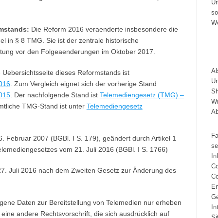
Ur
so
We
mstands:
Die Reform 2016 veraenderte insbesondere die
 in § 8 TMG. Sie ist der zentrale historische
tung vor den Folgeaenderungen im Oktober 2017.
A
 Uebersichtsseite dieses Reformstands ist
Un
016
. Zum Vergleich eignet sich der vorherige Stand
Sh
015
. Der nachfolgende Stand ist
Telemediengesetz (TMG) –
Wi
amtliche TMG-Stand ist unter
Telemediengesetz
A
Fa
Februar 2007 (BGBl. I S. 179), geändert durch Artikel 1
se
lemediengesetzes vom 21. Juli 2016 (BGBl. I S. 1766)
In
Co
7. Juli 2016 nach dem Zweiten Gesetz zur Änderung des
Co
Er
Ge
gene Daten zur Bereitstellung von Telemedien nur erheben
In
ine andere Rechtsvorschrift, die sich ausdrücklich auf
Si