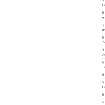
§
F
§
u
§
d
§
Z
§
A
§
T
§
§
E
§
§