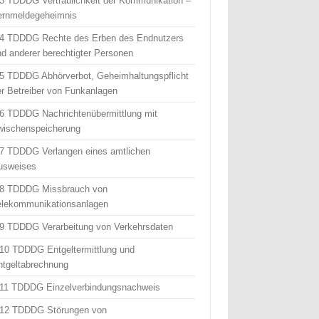
 3 TDDDG Vertraulichkeit der Kommunikation –
ernmeldegeheimnis
 4 TDDDG Rechte des Erben des Endnutzers
nd anderer berechtigter Personen
 5 TDDDG Abhörverbot, Geheimhaltungspflicht
er Betreiber von Funkanlagen
 6 TDDDG Nachrichtenübermittlung mit
wischenspeicherung
 7 TDDDG Verlangen eines amtlichen
usweises
 8 TDDDG Missbrauch von
elekommunikationsanlagen
 9 TDDDG Verarbeitung von Verkehrsdaten
 10 TDDDG Entgeltermittlung und
ntgeltabrechnung
 11 TDDDG Einzelverbindungsnachweis
 12 TDDDG Störungen von