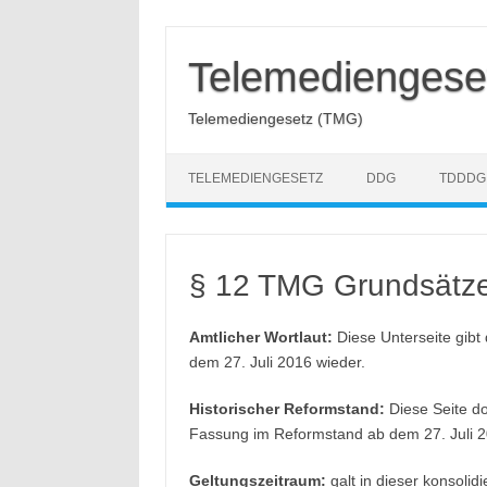
Zum
Inhalt
springen
Telemediengese
Telemediengesetz (TMG)
TELEMEDIENGESETZ
DDG
TDDDG
§ 12 TMG Grundsätz
Amtlicher Wortlaut:
Diese Unterseite gibt
dem 27. Juli 2016 wieder.
Historischer Reformstand:
Diese Seite do
Fassung im Reformstand ab dem 27. Juli 2
Geltungszeitraum:
galt in dieser konsoli