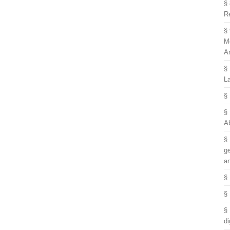
§
R
§
M
A
§
L
§
§
A
§
g
a
§
§
§
di