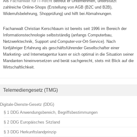
Als
Fachanwalt für IT-Recht
betreut er Unternehmen, unterstützt
zahlreiche Online-Shops (Erstellung von AGB (B2C und B2B),
Widerrufsbelehrung, Shopprüfung) und hilft bei Abmahnungen.
Fachanwalt Christian Kerschbaum ist bereits seit 1996 im Bereich der
Informationstechnologie selbstständig (anfangs Computerbau,
Netzwerktechnik, Support und Computer-vor-Ort-Service). Nach
fünfjähriger Erfahrung als geschäftsführender Gesellschafter einer
Marketing- und Internetagentur kann er sich optimal in die Situation seiner
Mandanten hineinversetzen und berät sachgerecht, stets mit Blick auf die
Wirtschaftlichkeit.
Telemediengesetz (TMG)
Digitale-Dienste-Gesetz (DDG)
§ 1 DDG Anwendungsbereich, Begriffsbestimmungen
§ 2 DDG Europäisches Sitzland
§ 3 DDG Herkunftslandprinzip