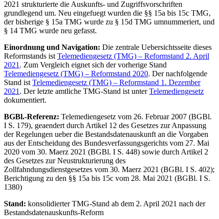
2021 strukturierte die Auskunfts- und Zugriffsvorschriften
grundlegend um. Neu eingefuegt wurden die §§ 15a bis 15c TMG,
der bisherige § 15a TMG wurde zu § 15d TMG umnummeriert, und
§ 14 TMG wurde neu gefasst.
Einordnung und Navigation:
Die zentrale Uebersichtsseite dieses
Reformstands ist
Telemediengesetz (TMG) – Reformstand 2. April
2021
. Zum Vergleich eignet sich der vorherige Stand
Telemediengesetz (TMG) – Reformstand 2020
. Der nachfolgende
Stand ist
Telemediengesetz (TMG) – Reformstand 1. Dezember
2021
. Der letzte amtliche TMG-Stand ist unter
Telemediengesetz
dokumentiert.
BGBl.-Referenz:
Telemediengesetz vom 26. Februar 2007 (BGBl.
I S. 179), geaendert durch Artikel 12 des Gesetzes zur Anpassung
der Regelungen ueber die Bestandsdatenauskunft an die Vorgaben
aus der Entscheidung des Bundesverfassungsgerichts vom 27. Mai
2020 vom 30. Maerz 2021 (BGBl. I S. 448) sowie durch Artikel 2
des Gesetzes zur Neustrukturierung des
Zollfahndungsdienstgesetzes vom 30. Maerz 2021 (BGBl. I S. 402);
Berichtigung zu den §§ 15a bis 15c vom 28. Mai 2021 (BGBl. I S.
1380)
Stand:
konsolidierter TMG-Stand ab dem 2. April 2021 nach der
Bestandsdatenauskunfts-Reform