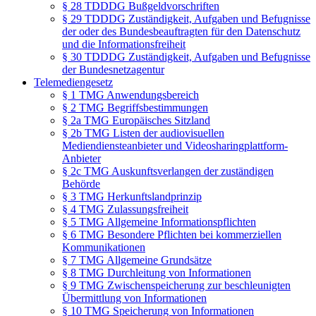
§ 28 TDDDG Bußgeldvorschriften
§ 29 TDDDG Zuständigkeit, Aufgaben und Befugnisse
der oder des Bundesbeauftragten für den Datenschutz
und die Informationsfreiheit
§ 30 TDDDG Zuständigkeit, Aufgaben und Befugnisse
der Bundesnetzagentur
Telemediengesetz
§ 1 TMG Anwendungsbereich
§ 2 TMG Begriffsbestimmungen
§ 2a TMG Europäisches Sitzland
§ 2b TMG Listen der audiovisuellen
Mediendiensteanbieter und Videosharingplattform-
Anbieter
§ 2c TMG Auskunftsverlangen der zuständigen
Behörde
§ 3 TMG Herkunftslandprinzip
§ 4 TMG Zulassungsfreiheit
§ 5 TMG Allgemeine Informationspflichten
§ 6 TMG Besondere Pflichten bei kommerziellen
Kommunikationen
§ 7 TMG Allgemeine Grundsätze
§ 8 TMG Durchleitung von Informationen
§ 9 TMG Zwischenspeicherung zur beschleunigten
Übermittlung von Informationen
§ 10 TMG Speicherung von Informationen