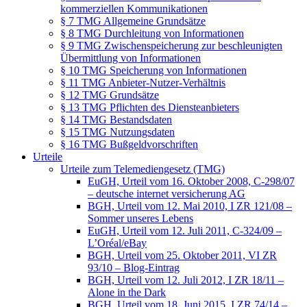
kommerziellen Kommunikationen
§ 7 TMG Allgemeine Grundsätze
§ 8 TMG Durchleitung von Informationen
§ 9 TMG Zwischenspeicherung zur beschleunigten
Übermittlung von Informationen
§ 10 TMG Speicherung von Informationen
§ 11 TMG Anbieter-Nutzer-Verhältnis
§ 12 TMG Grundsätze
§ 13 TMG Pflichten des Diensteanbieters
§ 14 TMG Bestandsdaten
§ 15 TMG Nutzungsdaten
§ 16 TMG Bußgeldvorschriften
Urteile
Urteile zum Telemediengesetz (TMG)
EuGH, Urteil vom 16. Oktober 2008, C-298/07
– deutsche internet versicherung AG
BGH, Urteil vom 12. Mai 2010, I ZR 121/08 –
Sommer unseres Lebens
EuGH, Urteil vom 12. Juli 2011, C-324/09 –
L’Oréal/eBay
BGH, Urteil vom 25. Oktober 2011, VI ZR
93/10 – Blog-Eintrag
BGH, Urteil vom 12. Juli 2012, I ZR 18/11 –
Alone in the Dark
BGH, Urteil vom 18. Juni 2015, I ZR 74/14 –