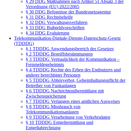
§ 29 DDG Maßnahmen nach Artikel 51 Absatz 3 der
Verordnung (EU) 2022/2065
§ 30 DDG Befugnisse der Bundesnetzagentur
§ 31 DDG Rechtsbehelfe
§ 32 DDG Verwaltungsverfahren
§ 33 DDG Bußgeldvorschriften
§ 34 DDG Evaluierung
Telekommunikation-Digitale-Dienste-Datenschutz-Gesetz
(TDDDG)
§ 1 TDDDG Anwendungsbereich des Gesetzes
§ 2 TDDDG Begriffsbestimmungen
§ 3 TDDDG Vertraulichkeit der Kommunikation –
Fernmeldegeheimnis
§ 4 TDDDG Rechte des Erben des Endnutzers und
anderer berechtigter Personen
§ 5 TDDDG Abhörverbot, Geheimhaltungspflicht der
Betreiber von Funkanlagen
§ 6 TDDDG Nachrichtenübermittlung mit
Zwischenspeicherung
§ 7 TDDDG Verlangen eines amtlichen Ausweises
§ 8 TDDDG Missbrauch von
Telekommunikationsanlagen
§ 9 TDDDG Verarbeitung von Verkehrsdaten
§ 10 TDDDG Entgeltermittlung und
Entgeltabrechnung