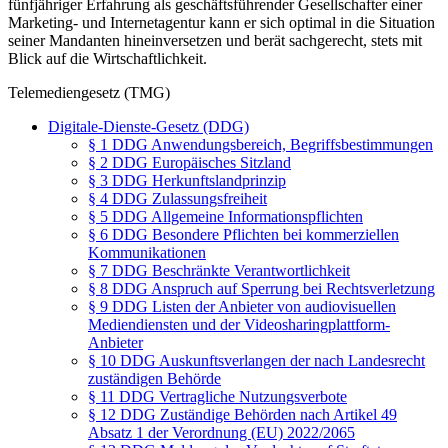
fünfjähriger Erfahrung als geschäftsführender Gesellschafter einer
Marketing- und Internetagentur kann er sich optimal in die Situation
seiner Mandanten hineinversetzen und berät sachgerecht, stets mit
Blick auf die Wirtschaftlichkeit.
Telemediengesetz (TMG)
Digitale-Dienste-Gesetz (DDG)
§ 1 DDG Anwendungsbereich, Begriffsbestimmungen
§ 2 DDG Europäisches Sitzland
§ 3 DDG Herkunftslandprinzip
§ 4 DDG Zulassungsfreiheit
§ 5 DDG Allgemeine Informationspflichten
§ 6 DDG Besondere Pflichten bei kommerziellen
Kommunikationen
§ 7 DDG Beschränkte Verantwortlichkeit
§ 8 DDG Anspruch auf Sperrung bei Rechtsverletzung
§ 9 DDG Listen der Anbieter von audiovisuellen
Mediendiensten und der Videosharingplattform-
Anbieter
§ 10 DDG Auskunftsverlangen der nach Landesrecht
zuständigen Behörde
§ 11 DDG Vertragliche Nutzungsverbote
§ 12 DDG Zuständige Behörden nach Artikel 49
Absatz 1 der Verordnung (EU) 2022/2065