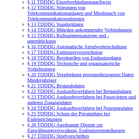
§ 11 TDDDG Einzelverbindungsnachweis
§ 12 TDDDG Störungen von
Telekommunikationsanlagen und Missbrauch von
Telekommunikationsdiensten
§ 13 TDDDG Standortdaten
§ 14 TDDDG Mitteilen ankommender Verbindungen
§ 15 TDDDG Rufnummernanzeige und -
unterdrückung
§ 16 TDDDG Automatische Anrufweiterschaltung
§ 17 TDDDG Endnutzerverzeichnisse
§ 18 TDDDG Bereitstellen von Endnutzerdaten
§ 19 TDDDG Technische und organisatorische
Vorkehrungen
§ 20 TDDDG Verarbeitung personenbezogener Daten
Minderjähriger
§ 21 TDDDG Bestandsdaten
§ 22 TDDDG Auskunftsverfahren bei Bestandsdaten
§ 23 TDDDG Auskunftsverfahren bei Passwörtern und
anderen Zugangsdaten
§ 24 TDDDG Auskunftsverfahren bei Nutzungsdaten
§ 25 TDDDG Schutz der Privatsphäre bei
Endeinrichtungen
§ 26 TDDDG Anerkannte Dienste zur
Einwilligungsverwaltung, Endnutzereinstellungen
§ 27 TDDDG Strafvorschriften