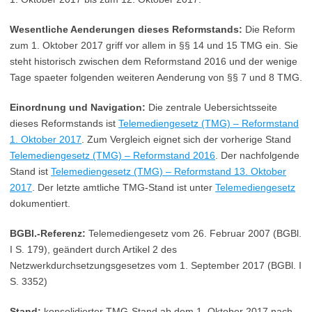
Wesentliche Aenderungen dieses Reformstands:
Die Reform
zum 1. Oktober 2017 griff vor allem in §§ 14 und 15 TMG ein. Sie
steht historisch zwischen dem Reformstand 2016 und der wenige
Tage spaeter folgenden weiteren Aenderung von §§ 7 und 8 TMG.
Einordnung und Navigation:
Die zentrale Uebersichtsseite
dieses Reformstands ist
Telemediengesetz (TMG) – Reformstand
1. Oktober 2017
. Zum Vergleich eignet sich der vorherige Stand
Telemediengesetz (TMG) – Reformstand 2016
. Der nachfolgende
Stand ist
Telemediengesetz (TMG) – Reformstand 13. Oktober
2017
. Der letzte amtliche TMG-Stand ist unter
Telemediengesetz
dokumentiert.
BGBl.-Referenz:
Telemediengesetz vom 26. Februar 2007 (BGBl.
I S. 179), geändert durch Artikel 2 des
Netzwerkdurchsetzungsgesetzes vom 1. September 2017 (BGBl. I
S. 3352)
Stand:
konsolidierter TMG-Stand ab dem 1. Oktober 2017 nach