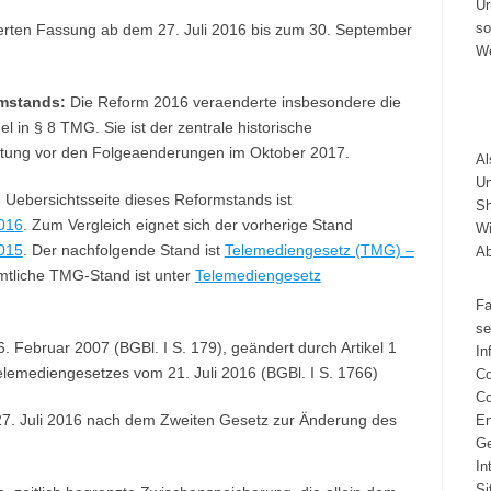
Ur
so
dierten Fassung ab dem 27. Juli 2016 bis zum 30. September
We
mstands:
Die Reform 2016 veraenderte insbesondere die
 in § 8 TMG. Sie ist der zentrale historische
tung vor den Folgeaenderungen im Oktober 2017.
A
Un
 Uebersichtsseite dieses Reformstands ist
Sh
016
. Zum Vergleich eignet sich der vorherige Stand
Wi
015
. Der nachfolgende Stand ist
Telemediengesetz (TMG) –
A
amtliche TMG-Stand ist unter
Telemediengesetz
Fa
se
Februar 2007 (BGBl. I S. 179), geändert durch Artikel 1
In
lemediengesetzes vom 21. Juli 2016 (BGBl. I S. 1766)
Co
Co
7. Juli 2016 nach dem Zweiten Gesetz zur Änderung des
Er
Ge
In
Si