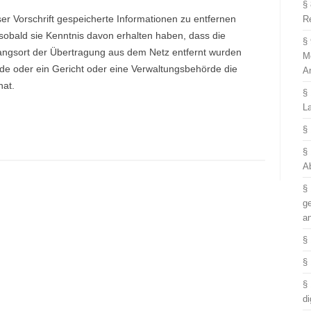
§
er Vorschrift gespeicherte Informationen zu entfernen
R
sobald sie Kenntnis davon erhalten haben, dass die
§
angsort der Übertragung aus dem Netz entfernt wurden
M
de oder ein Gericht oder eine Verwaltungsbehörde die
A
hat.
§
L
§
§
A
§
g
a
§
§
§
di