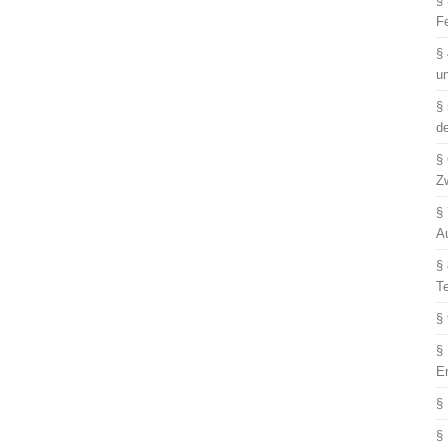
§
F
§
u
§
d
§
Z
§
A
§
T
§
§
E
§
§