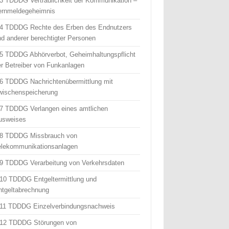
 3 TDDDG Vertraulichkeit der Kommunikation –
ernmeldegeheimnis
 4 TDDDG Rechte des Erben des Endnutzers
nd anderer berechtigter Personen
 5 TDDDG Abhörverbot, Geheimhaltungspflicht
er Betreiber von Funkanlagen
 6 TDDDG Nachrichtenübermittlung mit
wischenspeicherung
 7 TDDDG Verlangen eines amtlichen
usweises
 8 TDDDG Missbrauch von
elekommunikationsanlagen
 9 TDDDG Verarbeitung von Verkehrsdaten
 10 TDDDG Entgeltermittlung und
ntgeltabrechnung
 11 TDDDG Einzelverbindungsnachweis
 12 TDDDG Störungen von