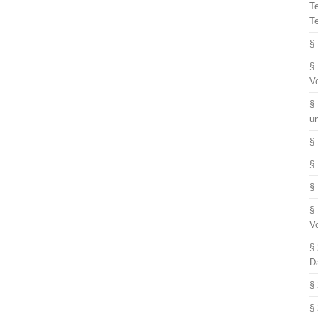
T
T
§
§
V
§
u
§
§
§
§
V
§
D
§
§