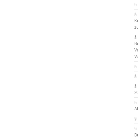
§
§
Ko
z
§
B
V
V
§
§
§
2
§
A
§
§
D