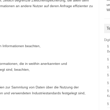
e, zeitlich begrenzte Zwischenspeicherung, die allein dem
un
rmationen an andere Nutzer auf deren Anfrage effizienter zu
Wi
T
Dig
n Informationen beachten,
§
B
§
nformationen, die in weithin anerkannten und
§
egt sind, beachten,
§
§
ien zur Sammlung von Daten über die Nutzung der
§
ten und verwendeten Industriestandards festgelegt sind,
K
§