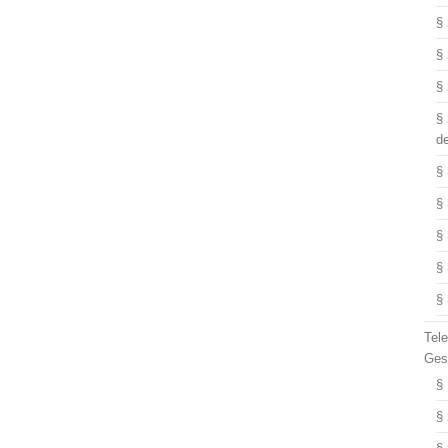
§
§
§
§
d
§
§
§
§
§
Tel
Ges
§
§