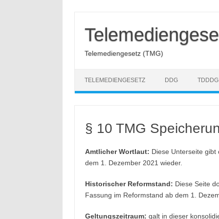
Zum
Inhalt
springen
Telemediengese
Telemediengesetz (TMG)
TELEMEDIENGESETZ
DDG
TDDDG
§ 10 TMG Speicherun
Amtlicher Wortlaut:
Diese Unterseite gibt
dem 1. Dezember 2021 wieder.
Historischer Reformstand:
Diese Seite do
Fassung im Reformstand ab dem 1. Dezem
Geltungszeitraum:
galt in dieser konsoli