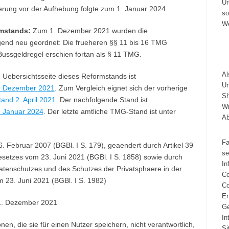
Ur
derung vor der Aufhebung folgte zum 1. Januar 2024.
so
We
mstands:
Zum 1. Dezember 2021 wurden die
end neu geordnet: Die frueheren §§ 11 bis 16 TMG
 Bussgeldregel erschien fortan als § 11 TMG.
A
 Uebersichtsseite dieses Reformstands ist
Un
. Dezember 2021
. Zum Vergleich eignet sich der vorherige
Sh
nd 2. April 2021
. Der nachfolgende Stand ist
Wi
. Januar 2024
. Der letzte amtliche TMG-Stand ist unter
A
Fa
 Februar 2007 (BGBl. I S. 179), geaendert durch Artikel 39
se
etzes vom 23. Juni 2021 (BGBl. I S. 1858) sowie durch
In
atenschutzes und des Schutzes der Privatsphaere in der
Co
 23. Juni 2021 (BGBl. I S. 1982)
Co
Er
1. Dezember 2021
Ge
In
nen, die sie für einen Nutzer speichern, nicht verantwortlich,
Si