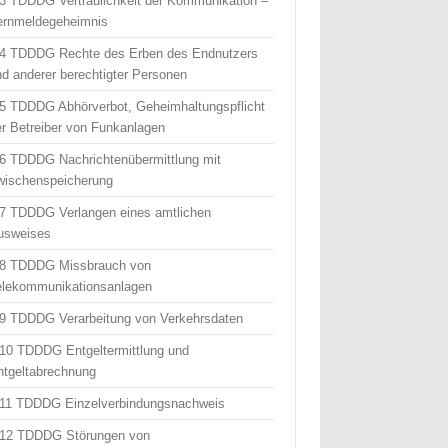
 3 TDDDG Vertraulichkeit der Kommunikation –
ernmeldegeheimnis
 4 TDDDG Rechte des Erben des Endnutzers
nd anderer berechtigter Personen
 5 TDDDG Abhörverbot, Geheimhaltungspflicht
er Betreiber von Funkanlagen
 6 TDDDG Nachrichtenübermittlung mit
wischenspeicherung
 7 TDDDG Verlangen eines amtlichen
usweises
 8 TDDDG Missbrauch von
elekommunikationsanlagen
 9 TDDDG Verarbeitung von Verkehrsdaten
 10 TDDDG Entgeltermittlung und
ntgeltabrechnung
 11 TDDDG Einzelverbindungsnachweis
 12 TDDDG Störungen von