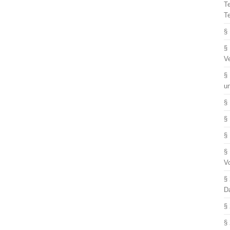
T
T
§
§
V
§
u
§
§
§
§
V
§
D
§
§