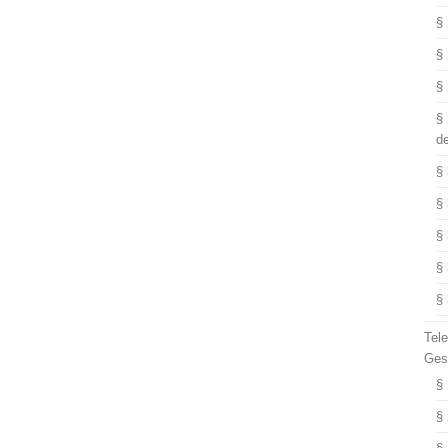
§
§
§
§
d
§
§
§
§
§
Tel
Ges
§
§