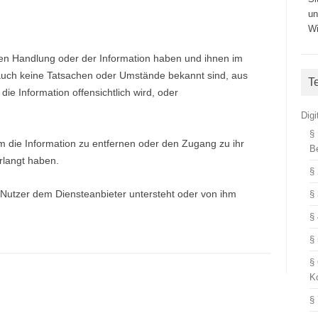
un
Wi
gen Handlung oder der Information haben und ihnen im
uch keine Tatsachen oder Umstände bekannt sind, aus
T
ie Information offensichtlich wird, oder
Dig
§
um die Information zu entfernen oder den Zugang zu ihr
B
rlangt haben.
§
Nutzer dem Diensteanbieter untersteht oder von ihm
§
§
§
§
K
§