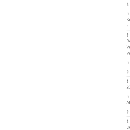
§
§
Ko
z
§
B
V
V
§
§
§
2
§
A
§
§
D