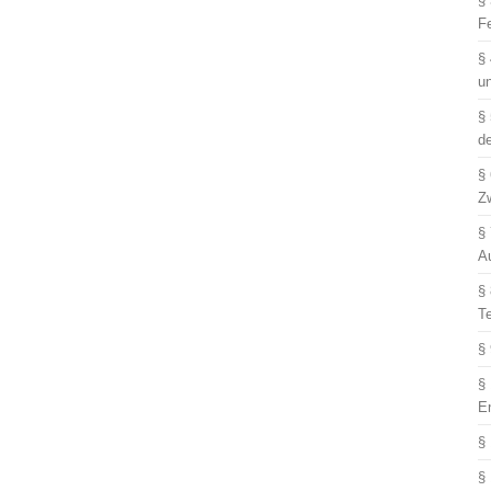
§
F
§
u
§
d
§
Z
§
A
§
T
§
§
E
§
§