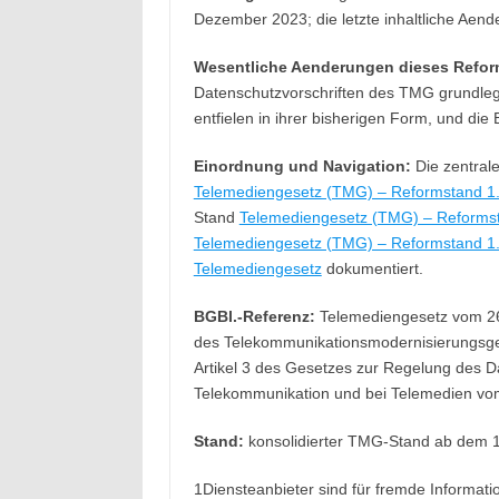
Dezember 2023; die letzte inhaltliche Aen
Wesentliche Aenderungen dieses Refor
Datenschutzvorschriften des TMG grundleg
entfielen in ihrer bisherigen Form, und die
Einordnung und Navigation:
Die zentrale
Telemediengesetz (TMG) – Reformstand 1
Stand
Telemediengesetz (TMG) – Reformsta
Telemediengesetz (TMG) – Reformstand 1
Telemediengesetz
dokumentiert.
BGBl.-Referenz:
Telemediengesetz vom 26.
des Telekommunikationsmodernisierungsges
Artikel 3 des Gesetzes zur Regelung des D
Telekommunikation und bei Telemedien vom
Stand:
konsolidierter TMG-Stand ab dem 
1Diensteanbieter sind für fremde Informatio