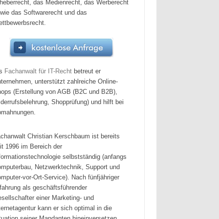
heberrecht, das Medienrecht, das Werberecht
wie das Softwarerecht und das
ttbewerbsrecht.
ls
Fachanwalt für IT-Recht
betreut er
ternehmen, unterstützt zahlreiche Online-
ops (Erstellung von AGB (B2C und B2B),
derrufsbelehrung, Shopprüfung) und hilft bei
bmahnungen.
chanwalt Christian Kerschbaum ist bereits
it 1996 im Bereich der
formationstechnologie selbstständig (anfangs
mputerbau, Netzwerktechnik, Support und
mputer-vor-Ort-Service). Nach fünfjähriger
fahrung als geschäftsführender
sellschafter einer Marketing- und
ternetagentur kann er sich optimal in die
tuation seiner Mandanten hineinversetzen