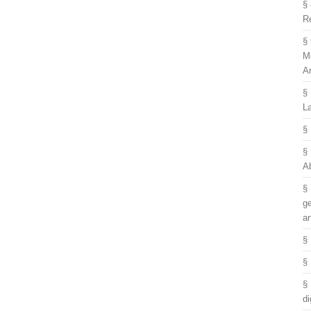
§
R
§
M
A
§
L
§
§
A
§
g
a
§
§
§
di