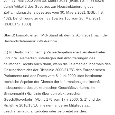
vom 27. Mai 2020 vom 30. Maerz 2021 (BGBl. I S. 448) sowie
durch Artikel 2 des Gesetzes zur Neustrukturierung des
Zollfahndungsdienstgesetzes vom 30. Maerz 2021 (BGBl. I S.
402); Berichtigung zu den §§ 15a bis 15c vom 28. Mai 2021
(BGBl. I S. 1380)
Stand:
konsolidierter TMG-Stand ab dem 2. April 2021 nach der
Bestandsdatenauskunfts-Reform
(1) In Deutschland nach § 2a niedergelassene Diensteanbieter
und ihre Telemedien unterliegen den Anforderungen des
deutschen Rechts auch dann, wenn die Telemedien innerhalb des
Geltungsbereichs der Richtlinie 2000/31/EG des Europäischen
Parlaments und des Rates vom 8. Juni 2000 über bestimmte
rechtliche Aspekte der Dienste der Informationsgesellschaft,
insbesondere des elektronischen Geschäftsverkehrs, im
Binnenmarkt (Richtlinie über den elektronischen
Geschäftsverkehr) (ABl. L 178 vom 17.7.2000, S. 1) und der
Richtlinie 2010/13/EU in einem anderen Mitgliedstaat
geschäftsmäßig angeboten oder verbreitet werden.