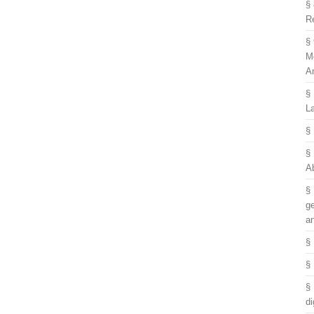
§
R
§
M
A
§
L
§
§
A
§
g
a
§
§
§
di