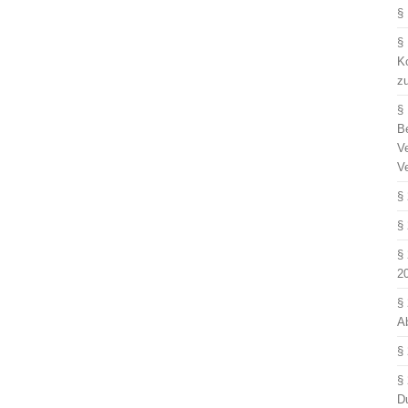
§
§
Ko
z
§
B
V
V
§
§
§
2
§
A
§
§
D