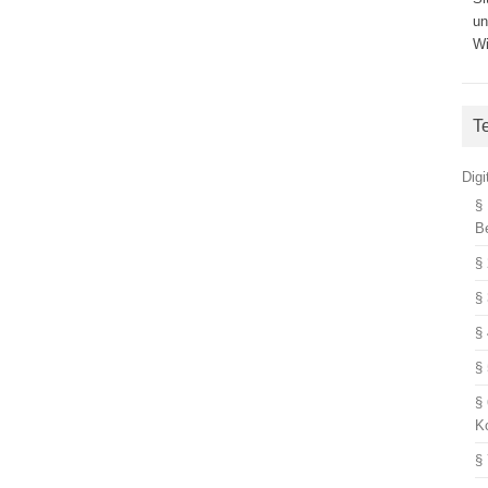
un
Wi
T
Dig
§
B
§
§
§
§
§
K
§