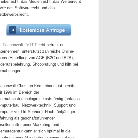
heberrecht, das Medienrecht, das Werberecht
wie das Softwarerecht und das
ttbewerbsrecht.
ls
Fachanwalt für IT-Recht
betreut er
ternehmen, unterstützt zahlreiche Online-
ops (Erstellung von AGB (B2C und B2B),
derrufsbelehrung, Shopprüfung) und hilft bei
bmahnungen.
chanwalt Christian Kerschbaum ist bereits
it 1996 im Bereich der
formationstechnologie selbstständig (anfangs
mputerbau, Netzwerktechnik, Support und
mputer-vor-Ort-Service). Nach fünfjähriger
fahrung als geschäftsführender
sellschafter einer Marketing- und
ternetagentur kann er sich optimal in die
tuation seiner Mandanten hineinversetzen