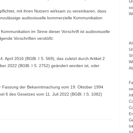
Ur
so
pflichtet, mit ihren Nutzern wirksam zu vereinbaren, dass
We
 unzulässige audiovisuelle kommerzielle Kommunikation
Kommunikation im Sinne dieser Vorschrift ist audiovisuelle
gende Vorschriften verstößt:
A
Un
Sh
April 2016 (BGBl. I S. 569), das zuletzt durch Artikel 2
Wi
r 2022 (BGBl. I S. 2752) geändert worden ist, oder
A
Fa
der Fassung der Bekanntmachung vom 19. Oktober 1994
se
ikel 6 des Gesetzes vom 11. Juli 2022 (BGBl. I S. 1082)
In
Co
Co
Er
Ge
In
Si