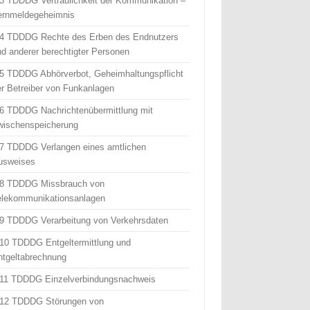
 3 TDDDG Vertraulichkeit der Kommunikation –
ernmeldegeheimnis
 4 TDDDG Rechte des Erben des Endnutzers
nd anderer berechtigter Personen
 5 TDDDG Abhörverbot, Geheimhaltungspflicht
er Betreiber von Funkanlagen
 6 TDDDG Nachrichtenübermittlung mit
wischenspeicherung
 7 TDDDG Verlangen eines amtlichen
usweises
 8 TDDDG Missbrauch von
elekommunikationsanlagen
 9 TDDDG Verarbeitung von Verkehrsdaten
 10 TDDDG Entgeltermittlung und
ntgeltabrechnung
 11 TDDDG Einzelverbindungsnachweis
 12 TDDDG Störungen von