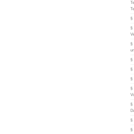
T
T
§
§
V
§
u
§
§
§
§
V
§
D
§
§