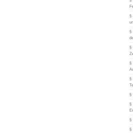
§
F
§
u
§
d
§
Z
§
A
§
T
§
§
E
§
§