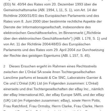
(EG) Nr. 40/94 des Rates vom 20. Dezember 1993 über die
Gemeinschaftsmarke (ABl. 1994, L 11, S. 1), von Art. 14 der
Richtlinie 2000/31/EG des Europäischen Parlaments und des
Rates vom 8. Juni 2000 über bestimmte rechtliche Aspekte der
Dienste der Informationsgesellschaft, insbesondere des
elektronischen Geschäftsverkehrs, im Binnenmarkt („Richtlinie
über den elektronischen Geschäftsverkehr“) (ABl. L 178, S. 1) und
von Art. 11 der Richtlinie 2004/48/EG des Europäischen
Parlaments und des Rates vom 29. April 2004 zur Durchsetzung
der Rechte des geistigen Eigentums (ABl. L 157, S. 45).
Dieses Ersuchen ergeht im Rahmen eines Rechtsstreits
2
zwischen der L’Oréal SA sowie ihren Tochtergesellschaften
Lancôme parfums et beauté & Cie SNC, Laboratoire Garnier &
Cie und L’Oréal (UK) Ltd (im Folgenden zusammen: L’Oréal)
einerseits und drei Tochtergesellschaften der eBay Inc., nämlich
der eBay International AG, der eBay Europe SARL und der eBay
(UK) Ltd (im Folgenden zusammen: eBay), sowie Herrn Potts,
Frau Ratchford, Frau Ormsby, Herrn Clarke, Frau Clarke, Herrn