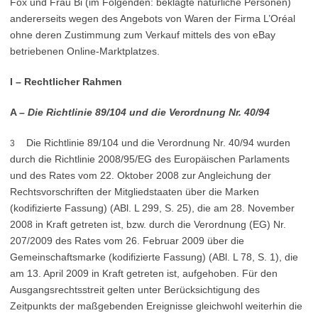
Fox und Frau Bi (im Folgenden: beklagte natürliche Personen)
andererseits wegen des Angebots von Waren der Firma L’Oréal
ohne deren Zustimmung zum Verkauf mittels des von eBay
betriebenen Online-Marktplatzes.
I –
Rechtlicher Rahmen
A –
Die Richtlinie 89/104 und die Verordnung Nr. 40/94
Die Richtlinie 89/104 und die Verordnung Nr. 40/94 wurden
3
durch die Richtlinie 2008/95/EG des Europäischen Parlaments
und des Rates vom 22. Oktober 2008 zur Angleichung der
Rechtsvorschriften der Mitgliedstaaten über die Marken
(kodifizierte Fassung) (ABl. L 299, S. 25), die am 28. November
2008 in Kraft getreten ist, bzw. durch die Verordnung (EG) Nr.
207/2009 des Rates vom 26. Februar 2009 über die
Gemeinschaftsmarke (kodifizierte Fassung) (ABl. L 78, S. 1), die
am 13. April 2009 in Kraft getreten ist, aufgehoben. Für den
Ausgangsrechtsstreit gelten unter Berücksichtigung des
Zeitpunkts der maßgebenden Ereignisse gleichwohl weiterhin die