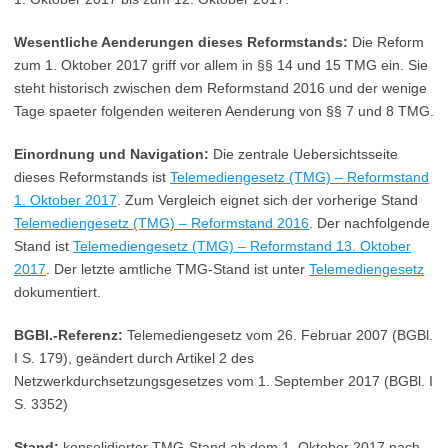
Wesentliche Aenderungen dieses Reformstands:
Die Reform
zum 1. Oktober 2017 griff vor allem in §§ 14 und 15 TMG ein. Sie
steht historisch zwischen dem Reformstand 2016 und der wenige
Tage spaeter folgenden weiteren Aenderung von §§ 7 und 8 TMG.
Einordnung und Navigation:
Die zentrale Uebersichtsseite
dieses Reformstands ist
Telemediengesetz (TMG) – Reformstand
1. Oktober 2017
. Zum Vergleich eignet sich der vorherige Stand
Telemediengesetz (TMG) – Reformstand 2016
. Der nachfolgende
Stand ist
Telemediengesetz (TMG) – Reformstand 13. Oktober
2017
. Der letzte amtliche TMG-Stand ist unter
Telemediengesetz
dokumentiert.
BGBl.-Referenz:
Telemediengesetz vom 26. Februar 2007 (BGBl.
I S. 179), geändert durch Artikel 2 des
Netzwerkdurchsetzungsgesetzes vom 1. September 2017 (BGBl. I
S. 3352)
Stand:
konsolidierter TMG-Stand ab dem 1. Oktober 2017 nach