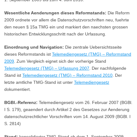
Wesentliche Aenderungen dieses Reformstands:
Die Reform
2009 ordnete vor allem die Datenschutzvorschriften neu, fuehrte
den neuen § 15a TMG ein und markiert den naechsten grossen
historischen Entwicklungsschritt nach der Urfassung.
Einordnung und Navigation:
Die zentrale Uebersichtsseite
dieses Reformstands ist
Telemediengesetz (TMG) – Reformstand
2009
. Zum Vergleich eignet sich der vorherige Stand
Telemediengesetz (TMG) – Urfassung 2007
. Der nachfolgende
Stand ist
Telemediengesetz (TMG) – Reformstand 2010
. Der
letzte amtliche TMG-Stand ist unter
Telemediengesetz
dokumentiert.
BGBl.-Referenz:
Telemediengesetz vom 26. Februar 2007 (BGBl.
I S. 179), geaendert durch Artikel 2 des Gesetzes zur Aenderung
datenschutzrechtlicher Vorschriften vom 14. August 2009 (BGBl. I
S. 2814)
Stand:
konsolidierter TMG-Stand ab dem 1. September 2009