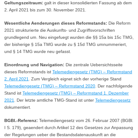
Geltungszeitraum:
galt in dieser konsolidierten Fassung ab dem
2. April 2021 bis zum 30. November 2021.
Wesentliche Aenderungen dieses Reformstands:
Die Reform
2021 strukturierte die Auskunfts- und Zugriffsvorschriften
grundlegend um. Neu eingefuegt wurden die §§ 15a bis 15c TMG,
der bisherige § 15a TMG wurde zu § 15d TMG umnummeriert,
und § 14 TMG wurde neu gefasst.
Einordnung und Navigation:
Die zentrale Uebersichtsseite
dieses Reformstands ist
Telemediengesetz (TMG) – Reformstand
2. April 2021
. Zum Vergleich eignet sich der vorherige Stand
Telemediengesetz (TMG) – Reformstand 2020
. Der nachfolgende
Stand ist
Telemediengesetz (TMG) – Reformstand 1. Dezember
2021
. Der letzte amtliche TMG-Stand ist unter
Telemediengesetz
dokumentiert.
BGBl.-Referenz:
Telemediengesetz vom 26. Februar 2007 (BGBl.
I S. 179), geaendert durch Artikel 12 des Gesetzes zur Anpassung
der Regelungen ueber die Bestandsdatenauskunft an die